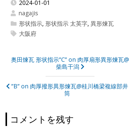
2024-01-01
nagajis
形状指示
,
形状指示 太英字
,
異形煉瓦
大阪府
投
奥田煉瓦 形状指示”C” on 肉厚扇形異形煉瓦@
柴島干潟
稿
ナ
”B” on 肉厚撥形異形煉瓦@桂川橋梁複線部井
ビ
筒
ゲ
ー
コメントを残す
シ