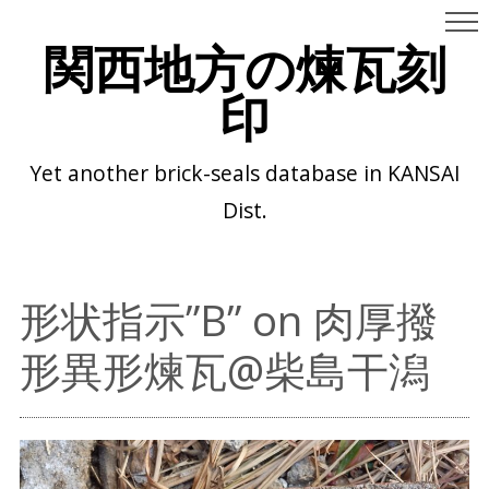
関西地方の煉瓦刻
印
Yet another brick-seals database in KANSAI
Dist.
形状指示”B” on 肉厚撥
形異形煉瓦@柴島干潟