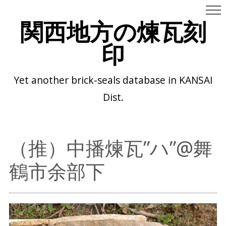
関西地方の煉瓦刻
印
Yet another brick-seals database in KANSAI
Dist.
（推）中播煉瓦”ハ”@舞
鶴市余部下