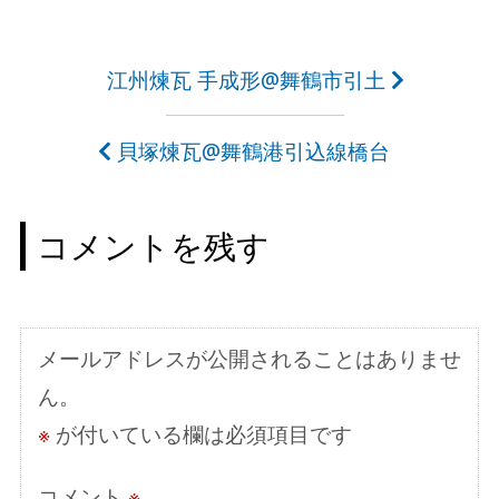
投
江州煉瓦 手成形@舞鶴市引土
稿
貝塚煉瓦@舞鶴港引込線橋台
ナ
ビ
コメントを残す
ゲ
ー
シ
メールアドレスが公開されることはありませ
ョ
ん。
ン
※
が付いている欄は必須項目です
コメント
※