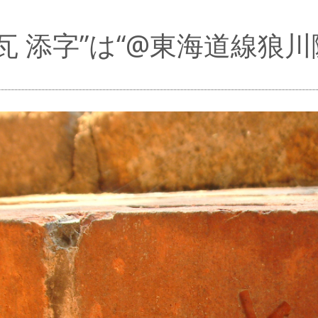
瓦 添字”は“@東海道線狼川