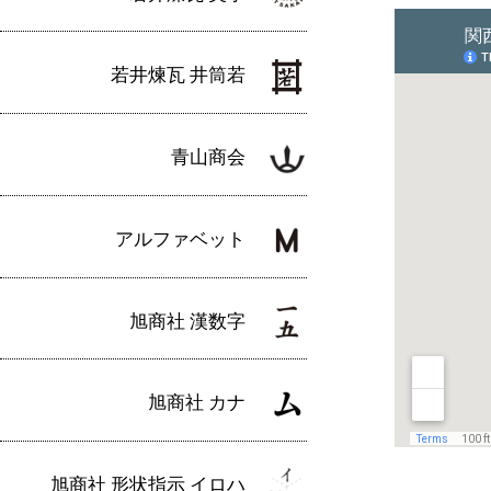
若井煉瓦 井筒若
青山商会
アルファベット
旭商社 漢数字
旭商社 カナ
旭商社 形状指示 イロハ