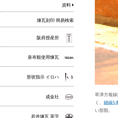
資料
煉瓦刻印 簡易検索
阪府授産所
泉布観使用煉瓦
形状指示 イロハ
草津方複線
成金社
く、
細線5
い部類。
若井煉瓦 英字