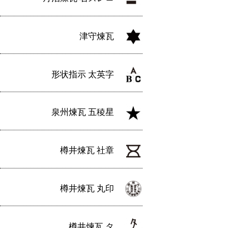
津守煉瓦
形状指示 太英字
泉州煉瓦 五稜星
樽井煉瓦 社章
樽井煉瓦 丸印
樽井煉瓦 タ