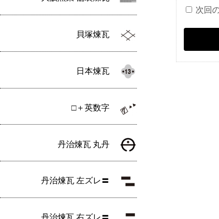
次回
貝塚煉瓦
日本煉瓦
□＋英数字
丹治煉瓦 丸丹
丹治煉瓦 左ズレ〓
丹治煉瓦 右ズレ〓