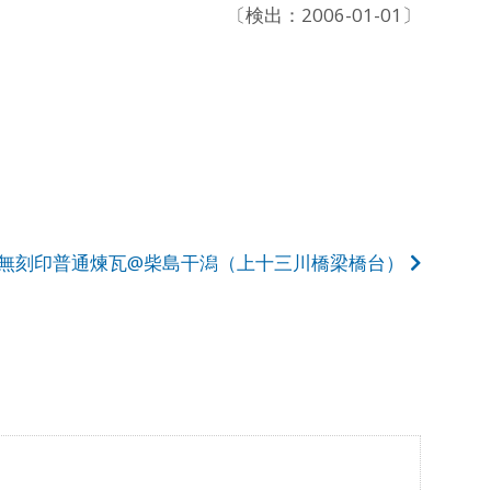
〔検出：2006-01-01〕
無刻印普通煉瓦@柴島干潟（上十三川橋梁橋台）