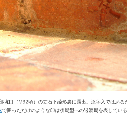
部坑口（M32頃）の笠石下繰形裏に露出。添字入ではある
本
で囲っただけのような印は後期型への過渡期を表してい