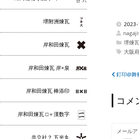
堺附洲煉瓦
2023-
nagaji
堺煉
岸和田煉瓦
大阪
岸和田煉瓦 岸×泉
投
釘印@舞
稿
岸和田煉瓦 棒添印
ナ
コメ
ビ
岸和田煉瓦 □＋漢数字
ゲ
ー
メールア
共立社？ 五光丸