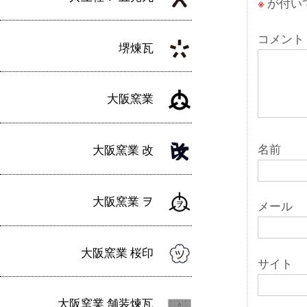
※
が付い
シ
ョ
コメント
堺煉瓦
ン
大阪窯業
名前
大阪窯業 改
大阪窯業 ヲ
メール
大阪窯業 桜印
サイト
大阪窯業 舗装煉瓦