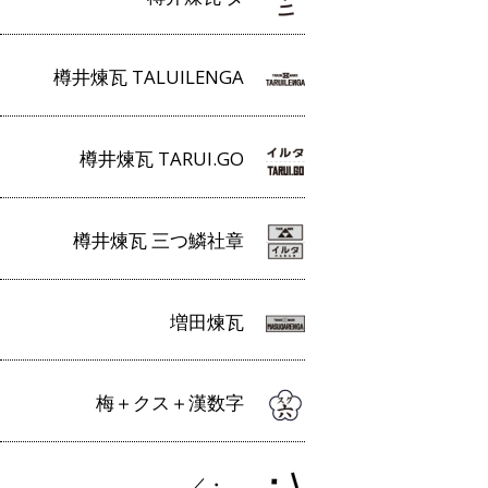
樽井煉瓦 TALUILENGA
樽井煉瓦 TARUI.GO
樽井煉瓦 三つ鱗社章
増田煉瓦
梅＋クス＋漢数字
／・＿