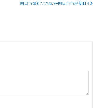
四日市煉瓦”△Y.B.”@四日市市稲葉町4