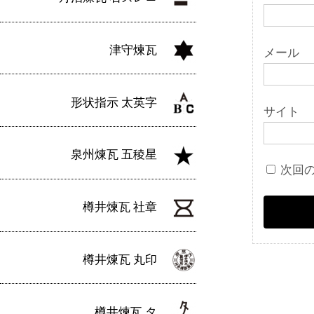
津守煉瓦
メール
形状指示 太英字
サイト
泉州煉瓦 五稜星
次回
樽井煉瓦 社章
樽井煉瓦 丸印
樽井煉瓦 タ