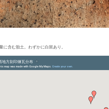
量に含む胎土。わずかに白斑あり。