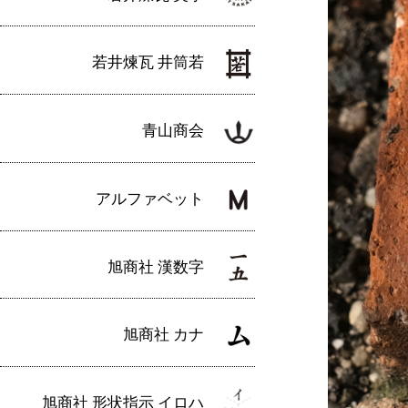
若井煉瓦 井筒若
青山商会
アルファベット
旭商社 漢数字
旭商社 カナ
旭商社 形状指示 イロハ