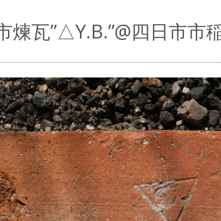
市煉瓦”△Y.B.”@四日市市