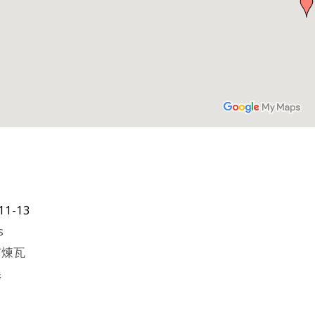
11-13
s
市煉瓦
県