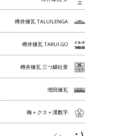
樽井煉瓦 TALUILENGA
樽井煉瓦 TARUI.GO
樽井煉瓦 三つ鱗社章
増田煉瓦
梅＋クス＋漢数字
／・＿