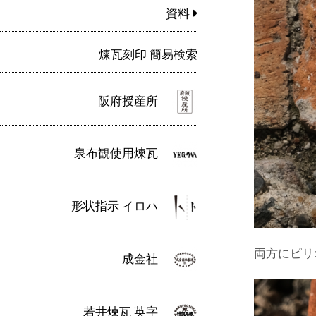
資料
煉瓦刻印 簡易検索
阪府授産所
泉布観使用煉瓦
形状指示 イロハ
両方にピリ
成金社
若井煉瓦 英字