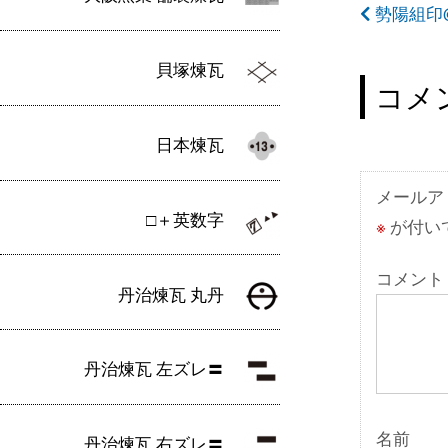
投
勢陽組印
稿
貝塚煉瓦
ナ
コメ
ビ
日本煉瓦
ゲ
ー
メールア
□＋英数字
※
が付い
シ
ョ
コメント
丹治煉瓦 丸丹
ン
丹治煉瓦 左ズレ〓
名前
丹治煉瓦 右ズレ〓