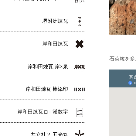
堺附洲煉瓦
岸和田煉瓦
石英粒を多
岸和田煉瓦 岸×泉
岸和田煉瓦 棒添印
岸和田煉瓦 □＋漢数字
共立社？ 五光丸