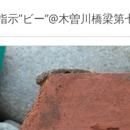
指示”ビー”@木曽川橋梁