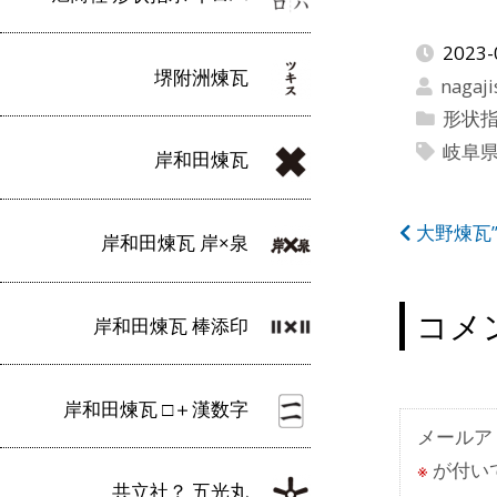
2023-
堺附洲煉瓦
nagaji
形状
岐阜
岸和田煉瓦
投
大野煉瓦
岸和田煉瓦 岸×泉
稿
ナ
コメ
岸和田煉瓦 棒添印
ビ
ゲ
岸和田煉瓦 □＋漢数字
ー
メールア
※
が付い
シ
共立社？ 五光丸