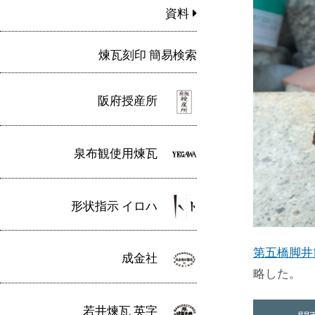
資料
煉瓦刻印 簡易検索
阪府授産所
泉布観使用煉瓦
形状指示 イロハ
第五橋脚井
成金社
略した。
若井煉瓦 英字