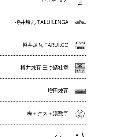
樽井煉瓦 TALUILENGA
樽井煉瓦 TARUI.GO
樽井煉瓦 三つ鱗社章
増田煉瓦
梅＋クス＋漢数字
／・＿