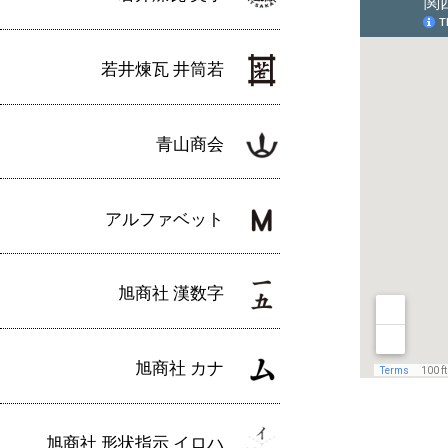
若井煉瓦 井筒若
青山商会
アルファベット
旭商社 漢数字
旭商社 カナ
旭商社 形状指示 イロハ