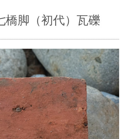
第七橋脚（初代）瓦礫