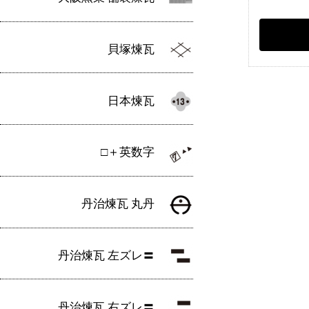
貝塚煉瓦
日本煉瓦
□＋英数字
丹治煉瓦 丸丹
丹治煉瓦 左ズレ〓
丹治煉瓦 右ズレ〓