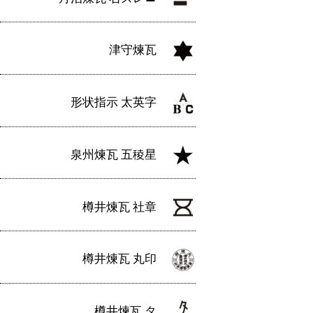
津守煉瓦
形状指示 太英字
泉州煉瓦 五稜星
樽井煉瓦 社章
樽井煉瓦 丸印
樽井煉瓦 タ