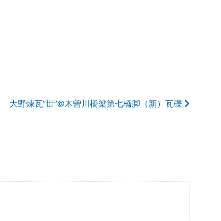
大野煉瓦”丗”@木曽川橋梁第七橋脚（新）瓦礫