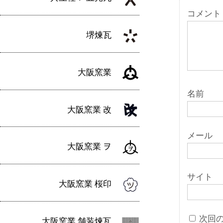
ョ
コメント
ン
堺煉瓦
大阪窯業
名前
大阪窯業 改
メール
大阪窯業 ヲ
サイト
大阪窯業 桜印
次回
大阪窯業 舗装煉瓦