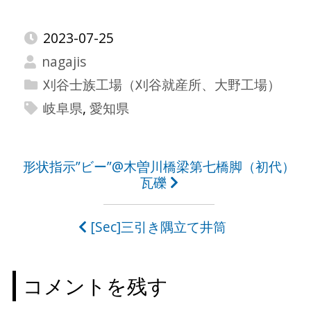
2023-07-25
nagajis
刈谷士族工場（刈谷就産所、大野工場）
岐阜県
,
愛知県
投
形状指示”ビー”@木曽川橋梁第七橋脚（初代）
瓦礫
稿
ナ
[Sec]三引き隅立て井筒
ビ
ゲ
コメントを残す
ー