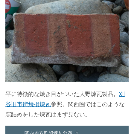
平に特徴的な焼き目がついた大野煉瓦製品。
刈
谷旧市街焼損煉瓦
参照。関西圏ではこのような
窯詰めをした煉瓦はまず見ない。