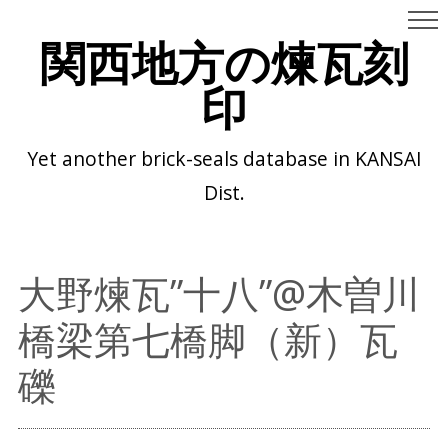
関西地方の煉瓦刻
印
Yet another brick-seals database in KANSAI
Dist.
大野煉瓦”十八”@木曽川
橋梁第七橋脚（新）瓦
礫