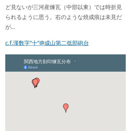
ど見ないが三河産煉瓦（中部以東）では時折見
られるように思う。右のような焼成痕は未見だ
が…
c.f.漢数字”十”@成山第二低部砲台