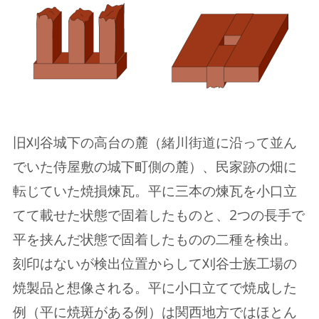
旧刈谷城下の高台の麓（緒川街道に沿って並ん
でいた侍屋敷の城下町側の麓）、民家跡の畑に
転じていた焼損煉瓦。平に三本の煉瓦を小口立
てて載せた状態で固着したものと、2つの長手で
平を挟んだ状態で固着したものの二種を検出。
刻印はないが検出位置からして刈谷士族工場の
焼製品と想像される。平に小口立てで焼成した
例（平に焼斑がある例）は関西地方ではほとん