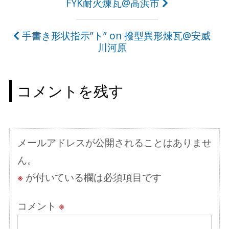
投
FYK耐火煉瓦@高浜市
稿
手書き形状指示”ト” on 撥型異形煉瓦@安威
ナ
川河原
ビ
ゲ
コメントを残す
ー
シ
ョ
メールアドレスが公開されることはありませ
ン
ん。
※
が付いている欄は必須項目です
コメント
※