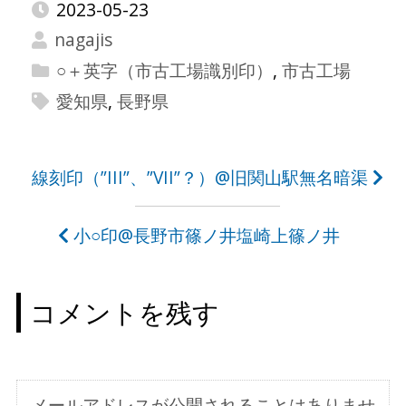
2023-05-23
nagajis
○＋英字（市古工場識別印）
,
市古工場
愛知県
,
長野県
投
線刻印（”III”、”VII”？）@旧関山駅無名暗渠
稿
小○印@長野市篠ノ井塩崎上篠ノ井
ナ
ビ
コメントを残す
ゲ
ー
シ
メールアドレスが公開されることはありませ