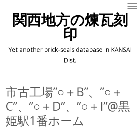
関西地方の煉瓦刻
印
Yet another brick-seals database in KANSAI
Dist.
市古工場”○＋B”、”○＋
C”、”○＋D”、”○＋I”@黒
姫駅1番ホーム