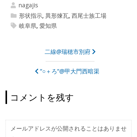
nagajis
形状指示
,
異形煉瓦
,
西尾士族工場
岐阜県
,
愛知県
投
二線@瑞穂市別府
稿
”○＋ろ”@甲大門西暗渠
ナ
ビ
コメントを残す
ゲ
ー
シ
メールアドレスが公開されることはありませ
ョ