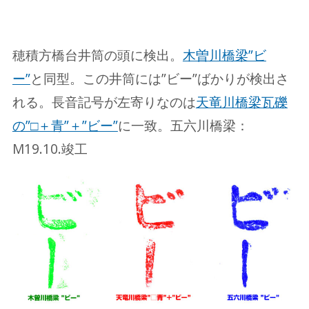
穂積方橋台井筒の頭に検出。
木曽川橋梁”ビ
ー”
と同型。この井筒には”ビー”ばかりが検出さ
れる。長音記号が左寄りなのは
天竜川橋梁瓦礫
の”□＋青”＋”ビー”
に一致。五六川橋梁：
M19.10.竣工