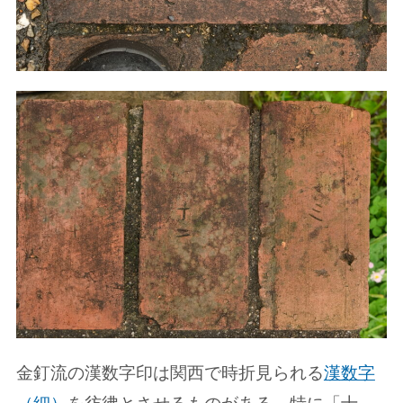
金釘流の漢数字印は関西で時折見られる
漢数字
（細）
を彷彿とさせるものがある。特に「十