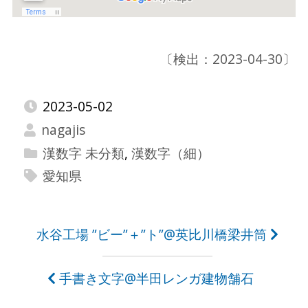
〔検出：2023-04-30〕
2023-05-02
nagajis
漢数字 未分類
,
漢数字（細）
愛知県
投
水谷工場 ”ビー”＋”ト”@英比川橋梁井筒
稿
手書き文字@半田レンガ建物舗石
ナ