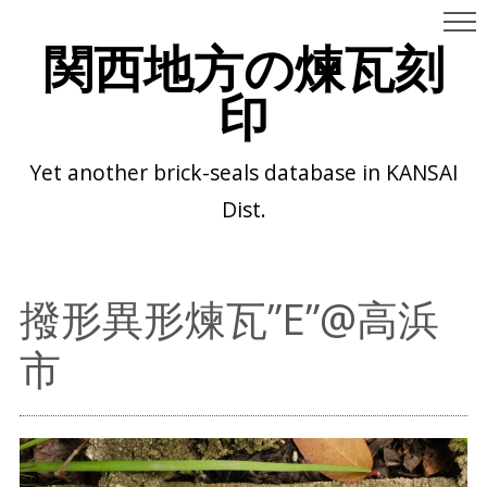
関西地方の煉瓦刻
印
Yet another brick-seals database in KANSAI
Dist.
撥形異形煉瓦”E”@高浜
市