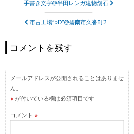
投
手書き文字@半田レンガ建物舗石
稿
市古工場”○D”@碧南市久沓町2
ナ
ビ
コメントを残す
ゲ
ー
シ
メールアドレスが公開されることはありませ
ョ
ん。
ン
※
が付いている欄は必須項目です
コメント
※