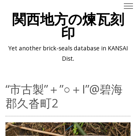
関西地方の煉瓦刻
印
Yet another brick-seals database in KANSAI
Dist.
“市古製”＋”○＋I”@碧海
郡久沓町2