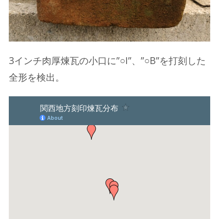
3インチ肉厚煉瓦の小口に”○I”、”○B”を打刻した
全形を検出。