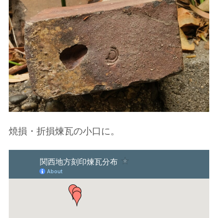
焼損・折損煉瓦の小口に。