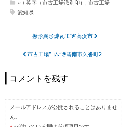
○＋英字（市古工場識別印）
,
市古工場
愛知県
投
撥形異形煉瓦”E”@高浜市
稿
市古工場”□ム”@碧南市久沓町2
ナ
ビ
コメントを残す
ゲ
ー
シ
メールアドレスが公開されることはありませ
ョ
ん。
ン
※
が付いている欄は必須項目です