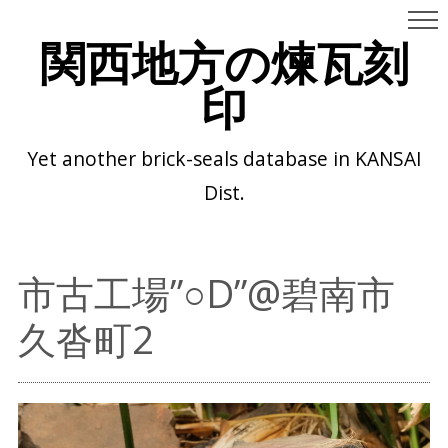
関西地方の煉瓦刻
印
Yet another brick-seals database in KANSAI
Dist.
市古工場”○D”@碧南市
久沓町2