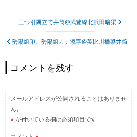
投
三つ引隅立て井筒@武豊線北浜田暗渠
稿
勢陽組印、勢陽組カナ添字@英比川橋梁井筒
ナ
ビ
コメントを残す
ゲ
ー
シ
メールアドレスが公開されることはありませ
ョ
ん。
ン
※
が付いている欄は必須項目です
コメント
※