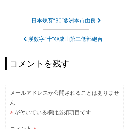
投
日本煉瓦”30”@洲本市由良
稿
漢数字”十”@成山第二低部砲台
ナ
ビ
コメントを残す
ゲ
ー
シ
メールアドレスが公開されることはありませ
ョ
ん。
ン
※
が付いている欄は必須項目です
コメント
※