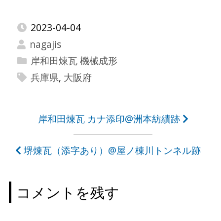
2023-04-04
nagajis
岸和田煉瓦 機械成形
兵庫県
,
大阪府
投
岸和田煉瓦 カナ添印@洲本紡績跡
稿
堺煉瓦（添字あり）@屋ノ棟川トンネル跡
ナ
ビ
コメントを残す
ゲ
ー