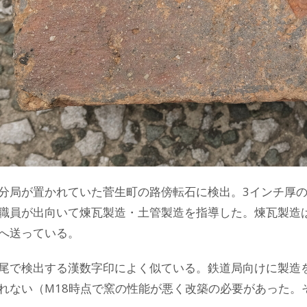
分局が置かれていた菅生町の路傍転石に検出。3インチ厚の
職員が出向いて煉瓦製造・土管製造を指導した。煉瓦製造は
へ送っている。
尾で検出する漢数字印によく似ている。鉄道局向けに製造
れない（M18時点で窯の性能が悪く改築の必要があった。