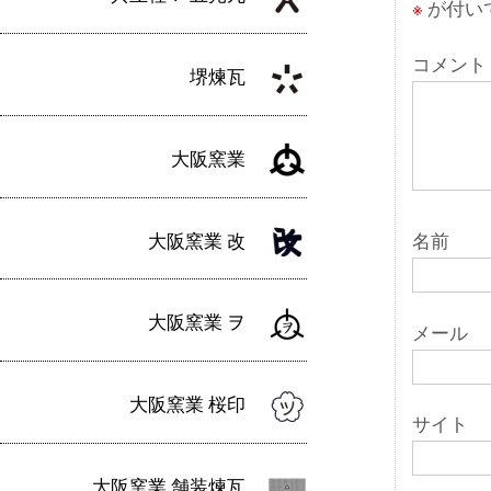
※
が付い
シ
ョ
コメント
堺煉瓦
ン
大阪窯業
大阪窯業 改
名前
大阪窯業 ヲ
メール
大阪窯業 桜印
サイト
大阪窯業 舗装煉瓦