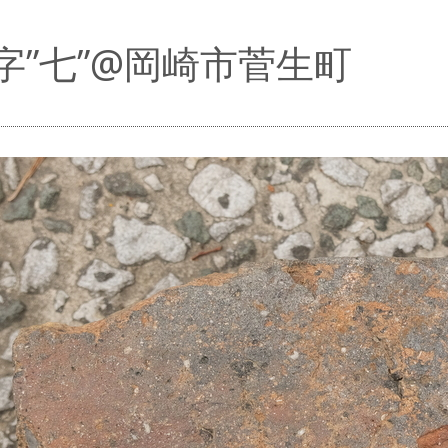
字”七”@岡崎市菅生町