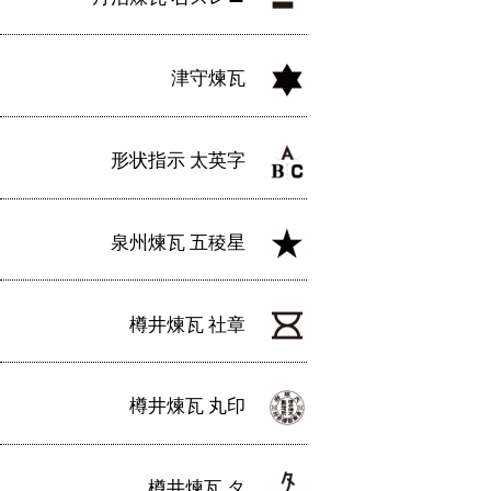
津守煉瓦
形状指示 太英字
泉州煉瓦 五稜星
樽井煉瓦 社章
樽井煉瓦 丸印
樽井煉瓦 タ