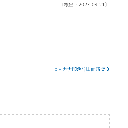
〔検出：2023-03-21〕
○＋カナ印@前田面暗渠