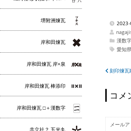
堺附洲煉瓦
2023-
nagaji
漢数
岸和田煉瓦
愛知
岸和田煉瓦 岸×泉
投
刻印煉瓦
稿
岸和田煉瓦 棒添印
ナ
コメ
ビ
岸和田煉瓦 □＋漢数字
ゲ
ー
メールア
共立社？ 五光丸