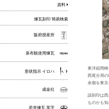
資料
煉瓦刻印 簡易検索
阪府授産所
泉布観使用煉瓦
東洋組岡崎
形状指示 イロハ
西尾分局の
余個を東京
成金社
該刻印は西
ものかも知
若井煉瓦 英字