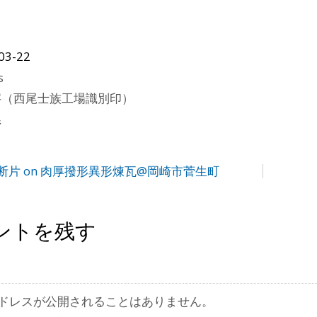
03-22
s
字（西尾士族工場識別印）
県
断片 on 肉厚撥形異形煉瓦@岡崎市菅生町
ントを残す
ドレスが公開されることはありません。