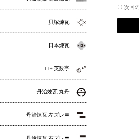
次回
貝塚煉瓦
日本煉瓦
□＋英数字
丹治煉瓦 丸丹
丹治煉瓦 左ズレ〓
丹治煉瓦 右ズレ〓