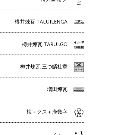
樽井煉瓦 TALUILENGA
樽井煉瓦 TARUI.GO
樽井煉瓦 三つ鱗社章
増田煉瓦
梅＋クス＋漢数字
／・＿