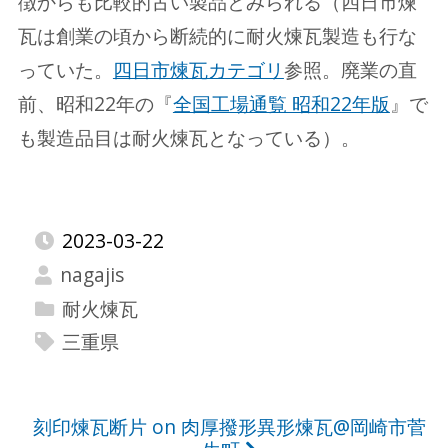
徴からも比較的古い製品とみられる（四日市煉
瓦は創業の頃から断続的に耐火煉瓦製造も行な
っていた。
四日市煉瓦カテゴリ
参照。廃業の直
前、昭和22年の『
全国工場通覧 昭和22年版
』で
も製造品目は耐火煉瓦となっている）。
2023-03-22
nagajis
耐火煉瓦
三重県
投
刻印煉瓦断片 on 肉厚撥形異形煉瓦@岡崎市菅