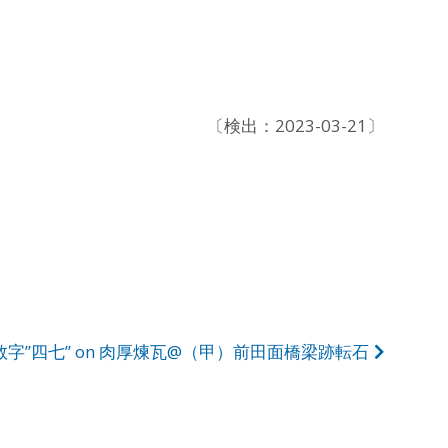
〔検出：2023-03-21〕
数字”四七” on 肉厚煉瓦@（甲）前田面橋梁跡転石