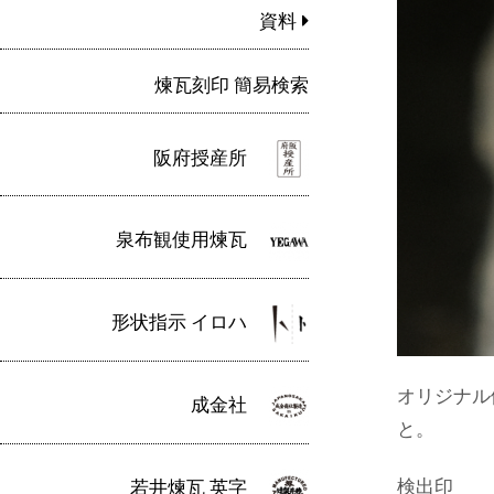
資料
煉瓦刻印 簡易検索
阪府授産所
泉布観使用煉瓦
形状指示 イロハ
オリジナル
成金社
と。
検出印
若井煉瓦 英字