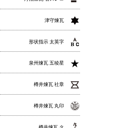
津守煉瓦
形状指示 太英字
泉州煉瓦 五稜星
樽井煉瓦 社章
樽井煉瓦 丸印
樽井煉瓦 タ