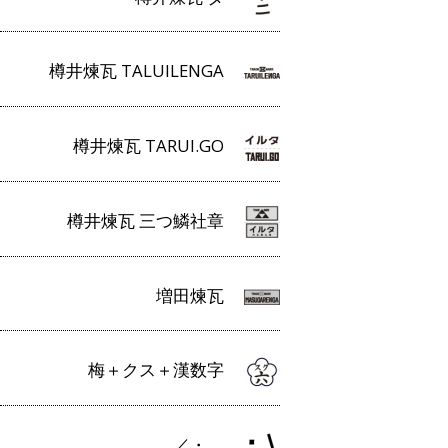
樽井煉瓦 TALUILENGA
樽井煉瓦 TARUI.GO
樽井煉瓦 三つ鱗社章
増田煉瓦
梅＋クス＋漢数字
／・＿