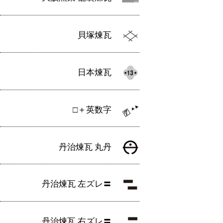
貝塚煉瓦
日本煉瓦
□＋英数字
丹治煉瓦 丸丹
丹治煉瓦 左ズレ〓
丹治煉瓦 右ズレ〓