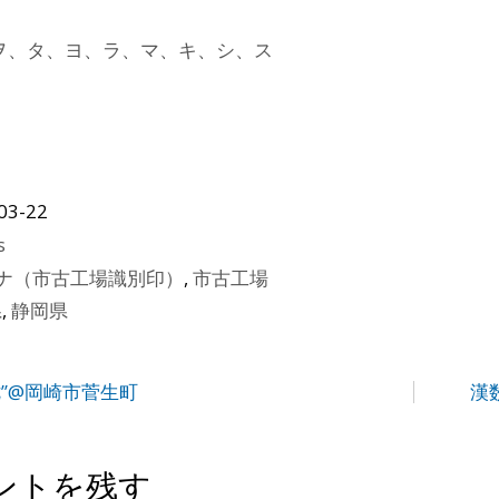
ヲ、タ、ヨ、ラ、マ、キ、シ、ス
03-22
s
カナ（市古工場識別印）
,
市古工場
県
,
静岡県
七”@岡崎市菅生町
漢
ントを残す