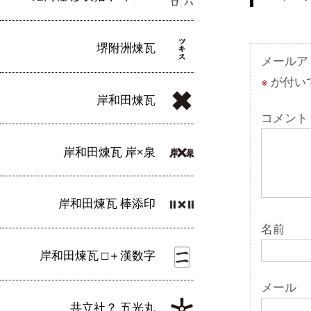
ビ
ゲ
堺附洲煉瓦
ー
メールア
※
が付い
シ
岸和田煉瓦
ョ
コメント
ン
岸和田煉瓦 岸×泉
岸和田煉瓦 棒添印
名前
岸和田煉瓦 □＋漢数字
メール
共立社？ 五光丸