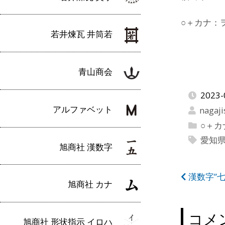
○＋カナ：
若井煉瓦 井筒若
青山商会
2023-
アルファベット
nagaji
○＋
愛知
旭商社 漢数字
投
漢数字”
旭商社 カナ
稿
ナ
コメ
旭商社 形状指示 イロハ