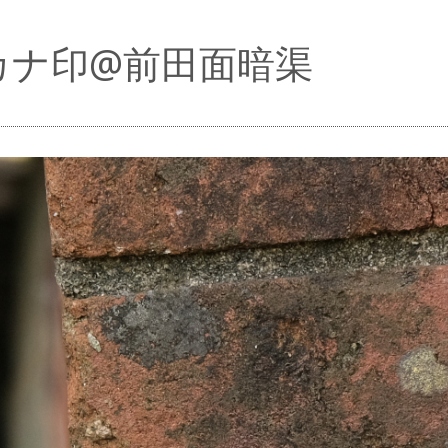
カナ印@前田面暗渠