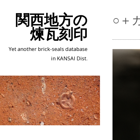
関西地方の
○＋
煉瓦刻印
Yet another brick-seals database
in KANSAI Dist.