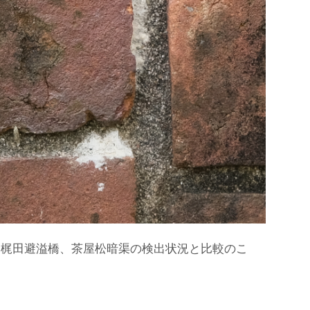
。梶田避溢橋、茶屋松暗渠の検出状況と比較のこ