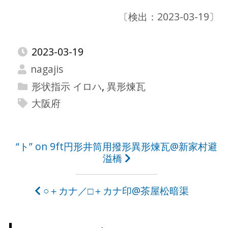
〔検出：2023-03-19〕
2023-03-19
nagajis
形状指示 イロハ
,
異形煉瓦
大阪府
投
“ト” on 9ft円形井筒用撥形異形煉瓦@新家村避
溢橋
稿
ナ
○＋カナ／□＋カナ印@茶屋松暗渠
ビ
ゲ