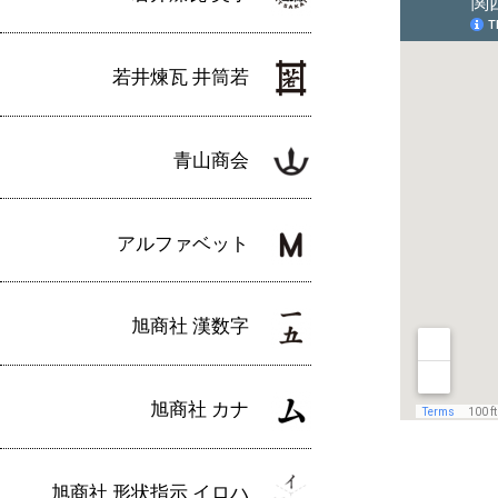
若井煉瓦 井筒若
青山商会
アルファベット
旭商社 漢数字
旭商社 カナ
旭商社 形状指示 イロハ