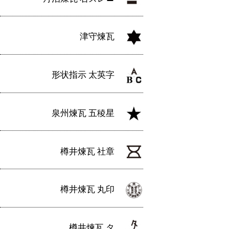
津守煉瓦
形状指示 太英字
泉州煉瓦 五稜星
樽井煉瓦 社章
樽井煉瓦 丸印
樽井煉瓦 タ