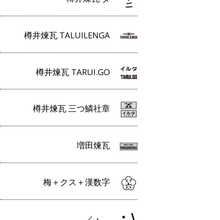
樽井煉瓦 TALUILENGA
樽井煉瓦 TARUI.GO
樽井煉瓦 三つ鱗社章
増田煉瓦
梅＋クス＋漢数字
／・＿