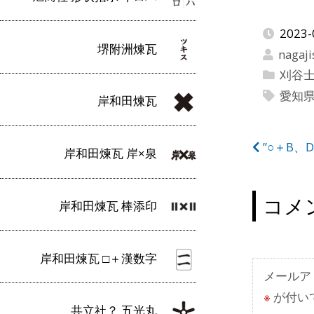
2023-
堺附洲煉瓦
nagaji
刈谷
愛知
岸和田煉瓦
投
”○＋B、
岸和田煉瓦 岸×泉
稿
ナ
コメ
岸和田煉瓦 棒添印
ビ
ゲ
岸和田煉瓦 □＋漢数字
ー
メールア
※
が付い
シ
共立社？ 五光丸