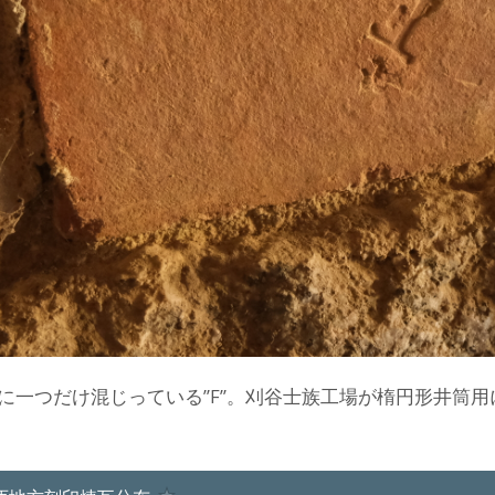
に一つだけ混じっている”F”。刈谷士族工場が楕円形井筒