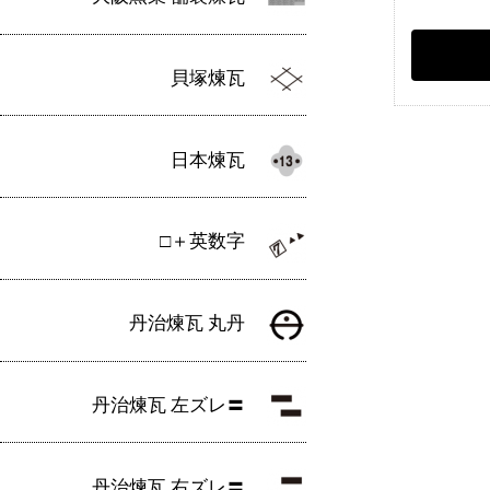
貝塚煉瓦
日本煉瓦
□＋英数字
丹治煉瓦 丸丹
丹治煉瓦 左ズレ〓
丹治煉瓦 右ズレ〓