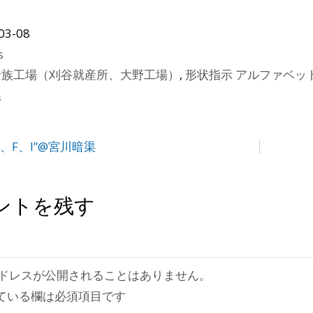
03-08
s
士族工場（刈谷就産所、大野工場）
,
形状指示 アルファベッ
県
D、F、I”@宮川暗渠
ントを残す
ドレスが公開されることはありません。
ている欄は必須項目です