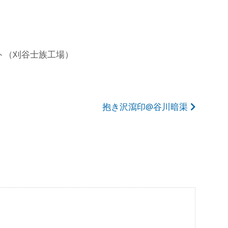
ト（刈谷士族工場）
抱き沢瀉印@谷川暗渠