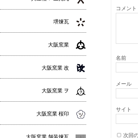
ョ
コメント
ン
堺煉瓦
大阪窯業
名前
大阪窯業 改
メール
大阪窯業 ヲ
サイト
大阪窯業 桜印
次回
大阪窯業 舗装煉瓦