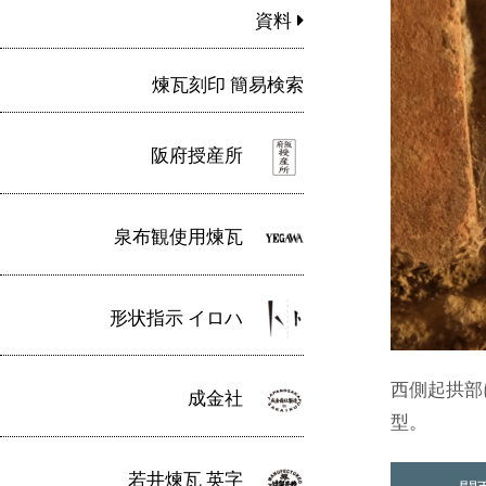
資料
煉瓦刻印 簡易検索
阪府授産所
泉布観使用煉瓦
形状指示 イロハ
西側起拱部
成金社
型。
若井煉瓦 英字