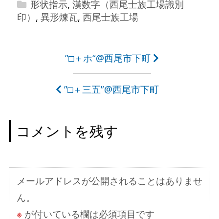
形状指示
,
漢数字（西尾士族工場識別
印）
,
異形煉瓦
,
西尾士族工場
投
”□＋ホ“@西尾市下町
稿
”□＋三五”@西尾市下町
ナ
ビ
コメントを残す
ゲ
ー
シ
メールアドレスが公開されることはありませ
ョ
ん。
ン
※
が付いている欄は必須項目です