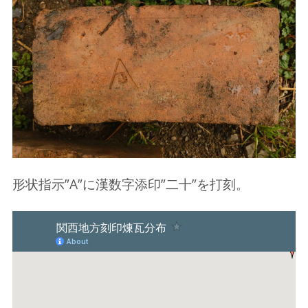
形状指示”A”に漢数字添印”二十”を打刻。