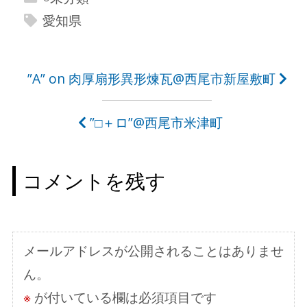
愛知県
投
”A” on 肉厚扇形異形煉瓦@西尾市新屋敷町
稿
”□＋ロ”@西尾市米津町
ナ
ビ
コメントを残す
ゲ
ー
シ
メールアドレスが公開されることはありませ
ョ
ん。
ン
※
が付いている欄は必須項目です