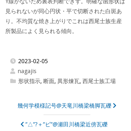
Y線がないため裏表判断できず。明確な函形状は
見られないが同心円状・平で切断された白斑あ
り。不均質な焼き上がりでこれは西尾士族生産
所製品によく見られる傾向。
2023-02-05
nagajis
形状指示
,
断面
,
異形煉瓦
,
西尾士族工場
投
幾何学模様記号@天竜川橋梁橋脚瓦礫
稿
”△”?＋”ビ”@瀬田川橋梁近傍瓦礫
ナ