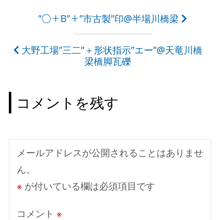
投
”◯＋B”＋”市古製”印@半場川橋梁
稿
大野工場”三二”＋形状指示”エー”@天竜川橋
ナ
梁橋脚瓦礫
ビ
ゲ
コメントを残す
ー
シ
ョ
メールアドレスが公開されることはありませ
ン
ん。
※
が付いている欄は必須項目です
コメント
※