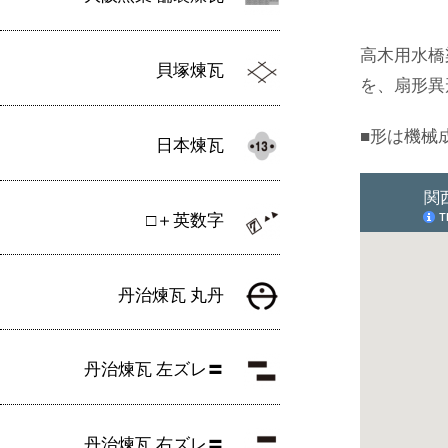
高木用水橋
貝塚煉瓦
を、扇形異
■形は機械
日本煉瓦
□＋英数字
丹治煉瓦 丸丹
丹治煉瓦 左ズレ〓
丹治煉瓦 右ズレ〓