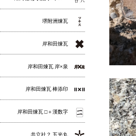
堺附洲煉瓦
岸和田煉瓦
岸和田煉瓦 岸×泉
岸和田煉瓦 棒添印
岸和田煉瓦 □＋漢数字
共立社？ 五光丸