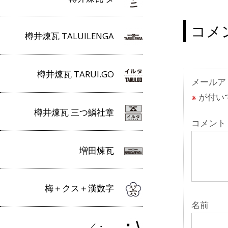
稿
ナ
コメ
ビ
樽井煉瓦 TALUILENGA
ゲ
ー
樽井煉瓦 TARUI.GO
メールア
シ
※
が付い
ョ
樽井煉瓦 三つ鱗社章
コメント
ン
増田煉瓦
梅＋クス＋漢数字
名前
／・＿