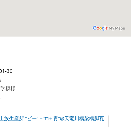
01-30
s
何学模様
県
西尾士族生産所 ”ビー”＋”□＋青”@天竜川橋梁橋脚瓦