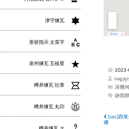
津守煉瓦
形状指示 太英字
泉州煉瓦 五稜星
2023-
nagaji
樽井煉瓦 社章
深幾
静岡
樽井煉瓦 丸印
投
[sec]
礫
樽井煉瓦 タ