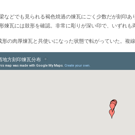
梁などでも見られる褐色焼過の煉瓦にごく少数だが刻印あり
形煉瓦には鼓形を確認。非常に彫りが深い印で、いずれも
成形の肉厚煉瓦と共使いになった状態で転がっていた。複