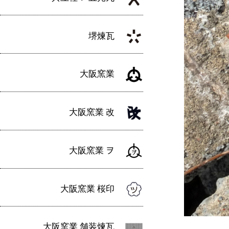
堺煉瓦
大阪窯業
大阪窯業 改
大阪窯業 ヲ
大阪窯業 桜印
大阪窯業 舗装煉瓦