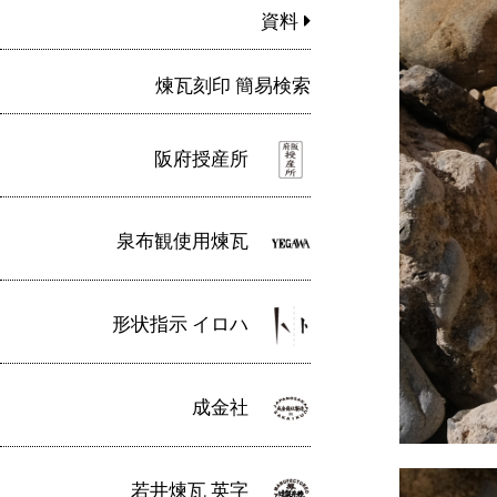
資料
煉瓦刻印 簡易検索
阪府授産所
泉布観使用煉瓦
形状指示 イロハ
成金社
若井煉瓦 英字