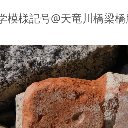
学模様記号@天竜川橋梁橋