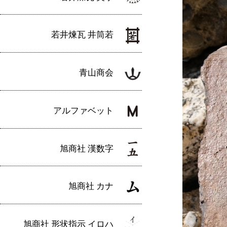
若井煉瓦 井筒若
青山商会
アルファベット
旭商社 漢数字
旭商社 カナ
旭商社 形状指示 イロハ