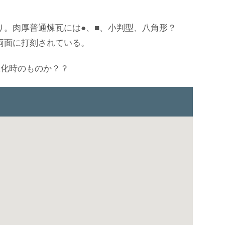
。肉厚普通煉瓦には●、■、小判型、八角形？
両面に打刻されている。
線化時のものか？？