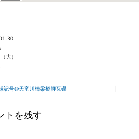
01-30
s
サ（大）
県
様記号@天竜川橋梁橋脚瓦礫
ントを残す