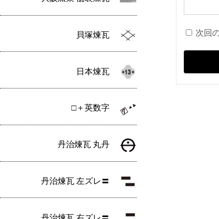
次回
貝塚煉瓦
日本煉瓦
□＋英数字
丹治煉瓦 丸丹
丹治煉瓦 左ズレ〓
丹治煉瓦 右ズレ〓