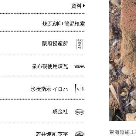
資料
煉瓦刻印 簡易検索
阪府授産所
泉布観使用煉瓦
形状指示 イロハ
成金社
東海道線工
若井煉瓦 英字