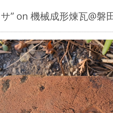
マサ” on 機械成形煉瓦@