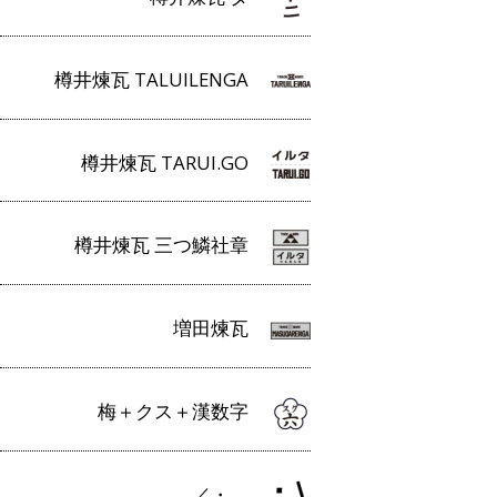
樽井煉瓦 TALUILENGA
樽井煉瓦 TARUI.GO
樽井煉瓦 三つ鱗社章
増田煉瓦
梅＋クス＋漢数字
／・＿