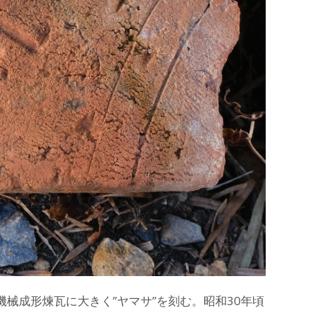
機械成形煉瓦に大きく”ヤマサ”を刻む。昭和30年頃