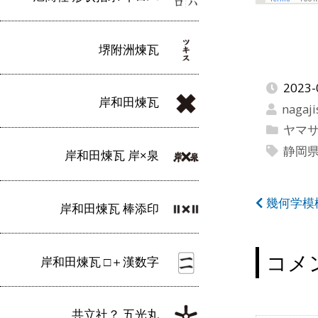
堺附洲煉瓦
2023-
岸和田煉瓦
nagaji
ヤマ
静岡
岸和田煉瓦 岸×泉
投
幾何学模
岸和田煉瓦 棒添印
稿
ナ
コメ
岸和田煉瓦 □＋漢数字
ビ
ゲ
共立社？ 五光丸