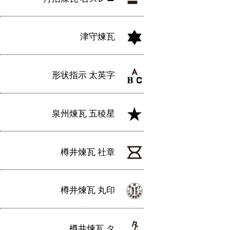
津守煉瓦
形状指示 太英字
泉州煉瓦 五稜星
樽井煉瓦 社章
樽井煉瓦 丸印
樽井煉瓦 タ