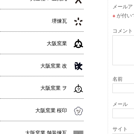
ー
メールア
※
が付い
シ
堺煉瓦
ョ
コメント
ン
大阪窯業
大阪窯業 改
名前
大阪窯業 ヲ
メール
大阪窯業 桜印
サイト
大阪窯業 舗装煉瓦