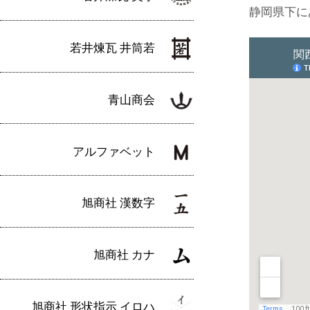
静岡県下に
若井煉瓦 井筒若
青山商会
アルファベット
旭商社 漢数字
旭商社 カナ
旭商社 形状指示 イロハ