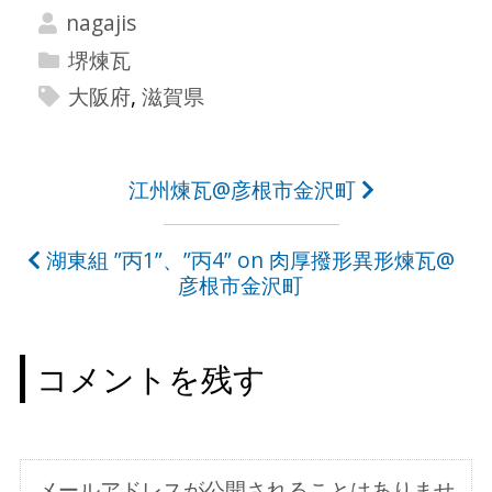
nagajis
堺煉瓦
大阪府
,
滋賀県
投
江州煉瓦@彦根市金沢町
稿
湖東組 ”丙1”、”丙4” on 肉厚撥形異形煉瓦@
ナ
彦根市金沢町
ビ
ゲ
コメントを残す
ー
シ
ョ
メールアドレスが公開されることはありませ