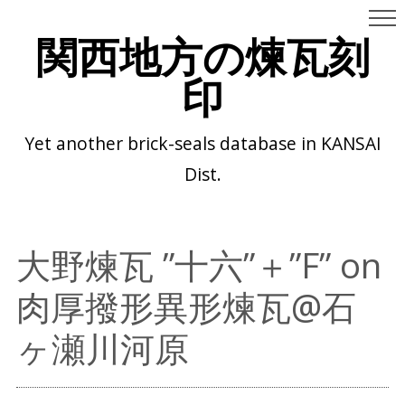
関西地方の煉瓦刻
印
Yet another brick-seals database in KANSAI
Dist.
大野煉瓦 ”十六”＋”F” on
肉厚撥形異形煉瓦@石
ヶ瀬川河原