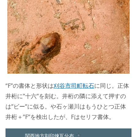
“F”の書体と形状は
刈谷市司町転石
に同じ。正体
井桁に”十六”を刻む。井桁の隣に添えて押すの
は”ビー”に似る。や石ヶ瀬川はもうひとつ正体
井桁＋”F”を検出したが、Fはセリフ書体。