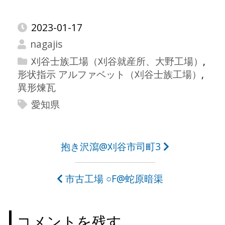
2023-01-17
nagajis
刈谷士族工場（刈谷就産所、大野工場）
,
形状指示 アルファベット（刈谷士族工場）
,
異形煉瓦
愛知県
投
抱き沢瀉@刈谷市司町3
稿
市古工場 ○F@蛇原暗渠
ナ
ビ
コメントを残す
ゲ