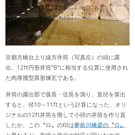
京都方橋台上り線方井筒（写真左）の頭に露
出。12ft円形井筒”B”に相当する位置に使用され
た肉厚撥型異形煉瓦である。
井筒の露出部で弧長・弦長を測り、直径を算出
すると、径10～11ftという計算になった。オリ
ジナルの12ft井筒を廃して小径の井筒を作り直
したか。この〝ロ〟の印は
夢前川橋梁の〝ロ〟