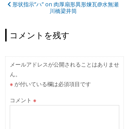
ナ
形状指示”ハ” on 肉厚扇形異形煉瓦@水無瀬
ビ
川橋梁井筒
ゲ
ー
コメントを残す
シ
ョ
ン
メールアドレスが公開されることはありませ
ん。
※
が付いている欄は必須項目です
コメント
※