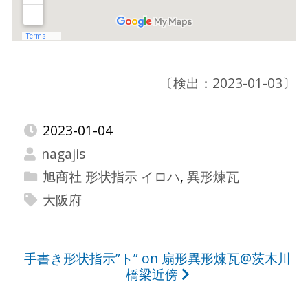
〔検出：2023-01-03〕
2023-01-04
nagajis
旭商社 形状指示 イロハ
,
異形煉瓦
大阪府
投
手書き形状指示”ト” on 扇形異形煉瓦@茨木川
橋梁近傍
稿