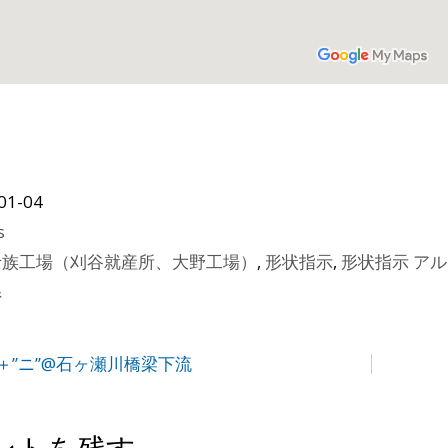
01-04
s
士族工場（刈谷就産所、大野工場）
,
形状指示
,
形状指示 ア
県
＋”ニ”@石ヶ瀬川橋梁下流
ントを残す