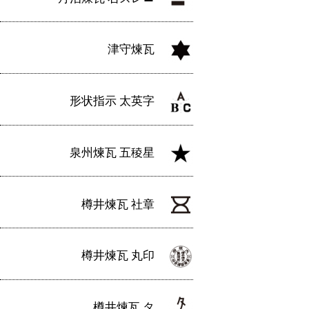
津守煉瓦
形状指示 太英字
泉州煉瓦 五稜星
樽井煉瓦 社章
樽井煉瓦 丸印
樽井煉瓦 タ