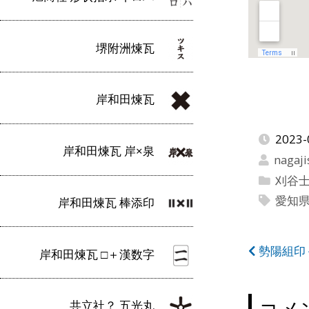
堺附洲煉瓦
岸和田煉瓦
2023-
岸和田煉瓦 岸×泉
nagaji
刈谷
愛知
岸和田煉瓦 棒添印
投
勢陽組印
岸和田煉瓦 □＋漢数字
稿
ナ
コメ
共立社？ 五光丸