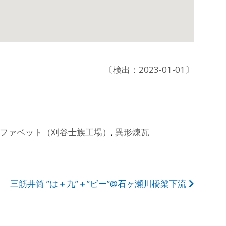
〔検出：2023-01-01〕
ルファベット（刈谷士族工場）
,
異形煉瓦
三筋井筒 ”は＋九”＋”ビー”@石ヶ瀬川橋梁下流