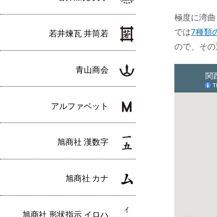
極度に湾曲
では
7種類
若井煉瓦 井筒若
ので、その
青山商会
アルファベット
旭商社 漢数字
旭商社 カナ
旭商社 形状指示 イロハ