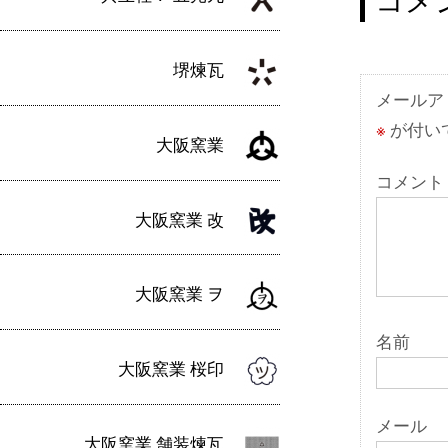
ビ
ゲ
堺煉瓦
ー
メールア
※
が付い
シ
大阪窯業
ョ
コメント
ン
大阪窯業 改
大阪窯業 ヲ
名前
大阪窯業 桜印
メール
大阪窯業 舗装煉瓦