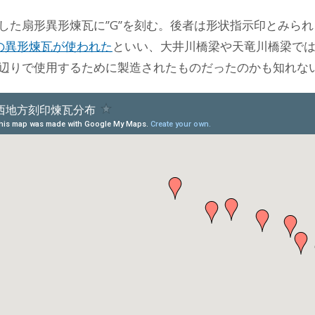
した扇形異形煉瓦に”G”を刻む。後者は形状指示印とみら
の異形煉瓦が使われた
といい、大井川橋梁や天竜川橋梁で
辺りで使用するために製造されたものだったのかも知れな