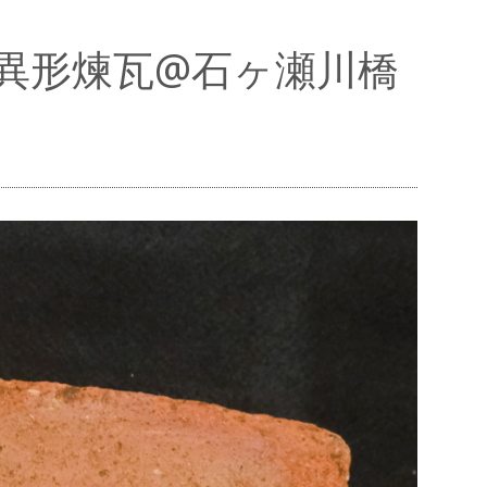
扇形異形煉瓦@石ヶ瀬川橋