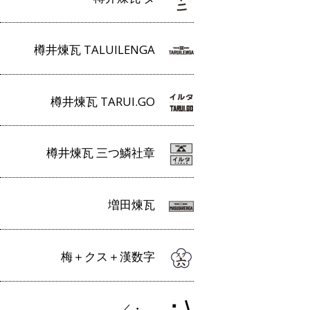
樽井煉瓦 TALUILENGA
樽井煉瓦 TARUI.GO
樽井煉瓦 三つ鱗社章
増田煉瓦
梅＋クス＋漢数字
／・＿