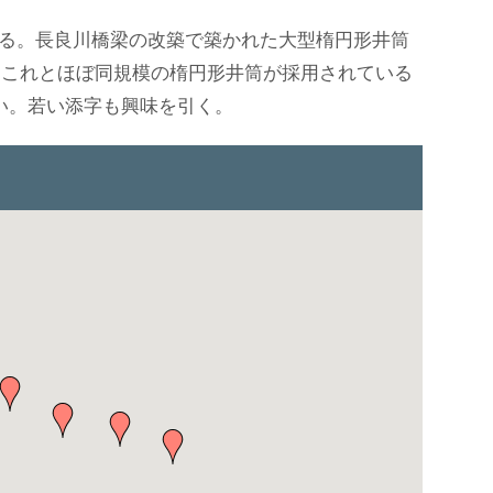
れる。長良川橋梁の改築で築かれた大型楕円形井筒
はこれとほぼ同規模の楕円形井筒が採用されている
い。若い添字も興味を引く。