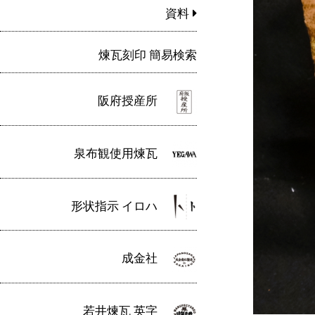
資料
煉瓦刻印 簡易検索
阪府授産所
泉布観使用煉瓦
形状指示 イロハ
成金社
若井煉瓦 英字