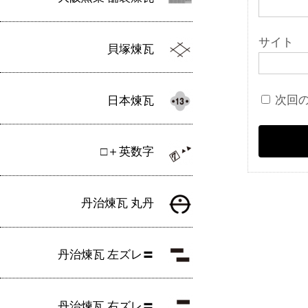
サイト
貝塚煉瓦
次回
日本煉瓦
□＋英数字
丹治煉瓦 丸丹
丹治煉瓦 左ズレ〓
丹治煉瓦 右ズレ〓