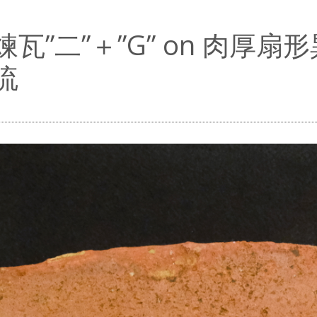
煉瓦”二”＋”G” on 肉厚
流