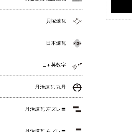
貝塚煉瓦
日本煉瓦
□＋英数字
丹治煉瓦 丸丹
丹治煉瓦 左ズレ〓
丹治煉瓦 右ズレ〓