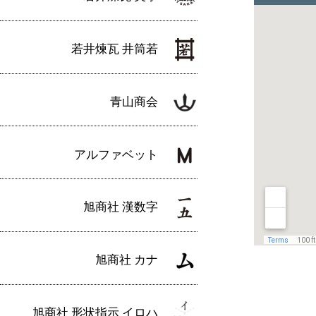
若井煉瓦 井筒若
青山商会
アルファベット
旭商社 漢数字
旭商社 カナ
旭商社 形状指示 イロハ