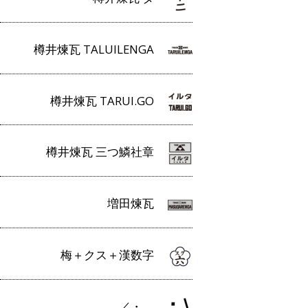
樽井煉瓦 TALUILENGA
樽井煉瓦 TARUI.GO
樽井煉瓦 三つ鱗社章
増田煉瓦
梅＋クス＋漢数字
／・＿