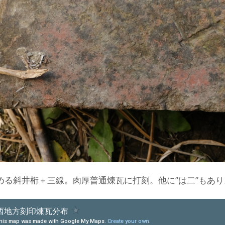
読める斜井桁＋三線。肉厚普通煉瓦に打刻。他に”は二”もあり