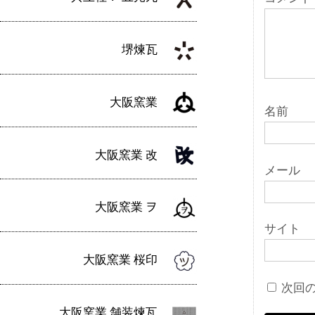
ン
堺煉瓦
大阪窯業
名前
大阪窯業 改
メール
大阪窯業 ヲ
サイト
大阪窯業 桜印
次回
大阪窯業 舗装煉瓦