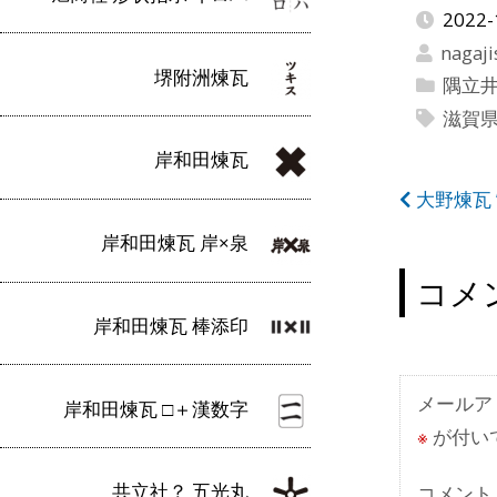
2022-
nagaji
堺附洲煉瓦
隅立
滋賀
岸和田煉瓦
投
大野煉瓦 
稿
岸和田煉瓦 岸×泉
ナ
コメ
ビ
岸和田煉瓦 棒添印
ゲ
ー
メールア
岸和田煉瓦 □＋漢数字
※
が付い
シ
ョ
共立社？ 五光丸
コメント