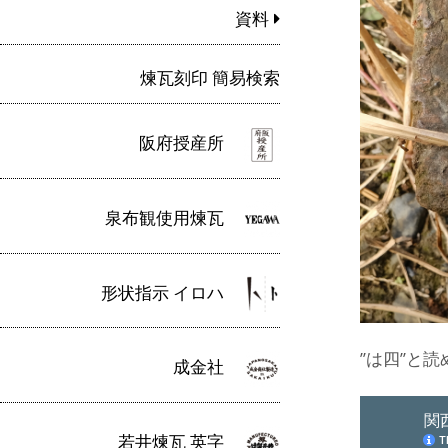
資料
煉瓦刻印 簡易検索
阪府授産所
泉布観使用煉瓦
形状指示 イロハ
”は四”と
成金社
若井煉瓦 英字