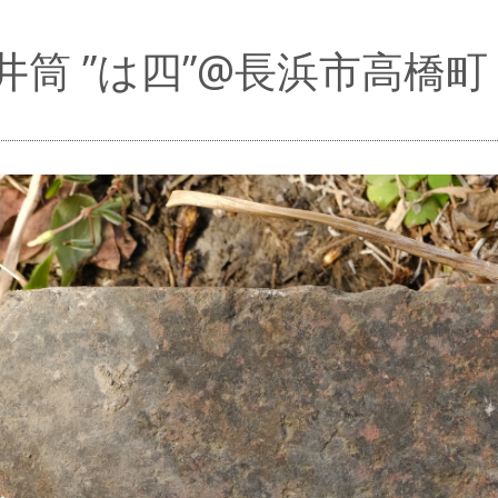
井筒 ”は四”@長浜市高橋町