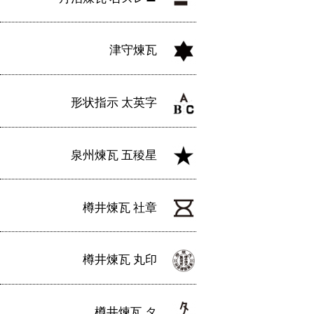
津守煉瓦
形状指示 太英字
泉州煉瓦 五稜星
樽井煉瓦 社章
樽井煉瓦 丸印
樽井煉瓦 タ