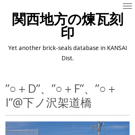
関西地方の煉瓦刻
印
Yet another brick-seals database in KANSAI
Dist.
”○＋D”、”○＋F”、”○＋
I”@下ノ沢架道橋