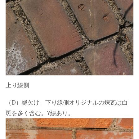
上り線側
（D）縁欠け。下り線側オリジナルの煉瓦は白
斑を多く含む。Y線あり。