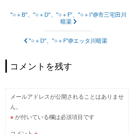
投
”○＋B”、”○＋D”、”○＋F”、”○＋I”@市三宅田川
暗渠
稿
ナ
”○＋D”、”○＋F”@エッタ川暗渠
ビ
ゲ
コメントを残す
ー
シ
ョ
メールアドレスが公開されることはありませ
ン
ん。
※
が付いている欄は必須項目です
コメント
※