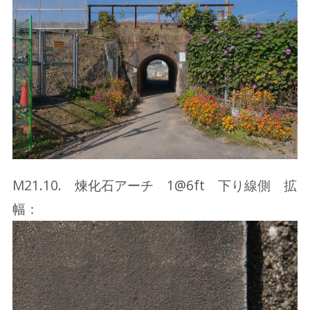
M21.10. 煉化石アーチ 1@6ft 下り線側 拡
幅：