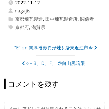
2022-11-12
nagajis
京都煉瓦製造
,
田中煉瓦製造所
,
関係者
京都府
,
滋賀県
投
”E” on 肉厚撥形異形煉瓦@東近江市今
稿
○＋B、D、F、I@向山尻暗渠
ナ
ビ
コメントを残す
ゲ
ー
シ
メールアドレスが公開されることはありませ