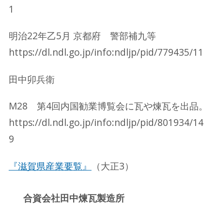
1
明治22年乙5月 京都府 警部補九等
https://dl.ndl.go.jp/info:ndljp/pid/779435/11
田中卯兵衛
M28 第4回内国勧業博覧会に瓦や煉瓦を出品。
https://dl.ndl.go.jp/info:ndljp/pid/801934/14
9
『滋賀県産業要覧』
（大正3）
合資会社田中煉瓦製造所