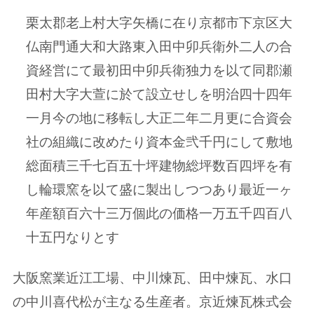
栗太郡老上村大字矢橋に在り京都市下京区大
仏南門通大和大路東入田中卯兵衛外二人の合
資経営にて最初田中卯兵衛独力を以て同郡瀬
田村大字大萱に於て設立せしを明治四十四年
一月今の地に移転し大正二年二月更に合資会
社の組織に改めたり資本金弐千円にして敷地
総面積三千七百五十坪建物総坪数百四坪を有
し輪環窯を以て盛に製出しつつあり最近一ヶ
年産額百六十三万個此の価格一万五千四百八
十五円なりとす
大阪窯業近江工場、中川煉瓦、田中煉瓦、水口
の中川喜代松が主なる生産者。京近煉瓦株式会