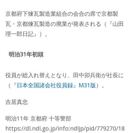
京都府下煉瓦製造業組合の会合の席で京都製
瓦・京都煉瓦製造の廃業が発表される（『山田
理一郎日記』）。
明治31年初頭
役員が総入れ替えとなり、田中卯兵衛が社長に
（
『日本全国諸会社役員録』M31版
）。
吉居真忠
明治11年 京都府 十等警部
https://dl.ndl.go.jp/info:ndljp/pid/779270/18