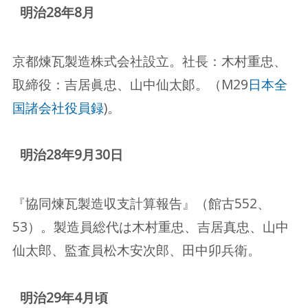
明治28年8月
京都煉瓦製造株式会社設立。社長：木村重忠、
取締役：吉居眞忠、山中仙太郞。（M29
日本全
国諸会社役員録
)。
明治28年9月30日
『協同煉瓦製造収支計算報告』（館古552、
53）。製造員総代は木村重忠、吉居真忠、山中
仙太郎、監査員松木安次郎、田中卯兵衛。
明治29年4月頃