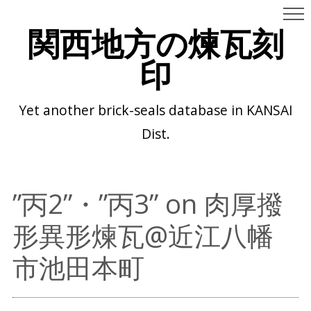
関西地方の煉瓦刻
印
Yet another brick-seals database in KANSAI
Dist.
”丙2”・”丙3” on 肉厚撥
形異形煉瓦@近江八幡
市池田本町