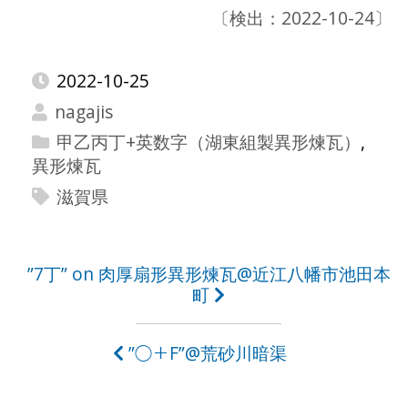
〔検出：2022-10-24〕
2022-10-25
nagajis
甲乙丙丁+英数字（湖東組製異形煉瓦）
,
異形煉瓦
滋賀県
投
”7丁” on 肉厚扇形異形煉瓦@近江八幡市池田本
町
稿
ナ
”◯＋F”@荒砂川暗渠
ビ