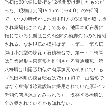
当初は60ft錬鉄鈑桁を12径間架け渡したものだ
った。現橋は支間19.15m（≒60ft）の9径間
で、いつの時代かに池田本町方の3径間が取り壊
され築堤化されたようである。池田本町在所に
転じている瓦礫はこの3径間の橋脚のものと推測
される。なお現橋の橋脚は第一・第二・第八橋
脚は小判型の煉瓦＋石積橋台で、第一・二橋脚
は作業局形～東京形と推測される普通煉瓦、第
八橋脚は山陽形類似の肉厚煉瓦で積まれている
（池田本町の煉瓦転石は75mm超で、山陽形で
はなく東海道線建設時に採用されていた厚3イン
チ弱の肉厚煉瓦とみられる）。現存する橋脚は
全改築されているかも知れない。