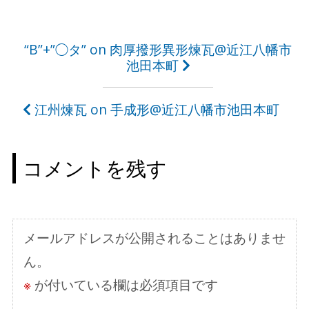
投
“B”+”◯タ” on 肉厚撥形異形煉瓦@近江八幡市
池田本町
稿
ナ
江州煉瓦 on 手成形@近江八幡市池田本町
ビ
ゲ
コメントを残す
ー
シ
ョ
メールアドレスが公開されることはありませ
ン
ん。
※
が付いている欄は必須項目です