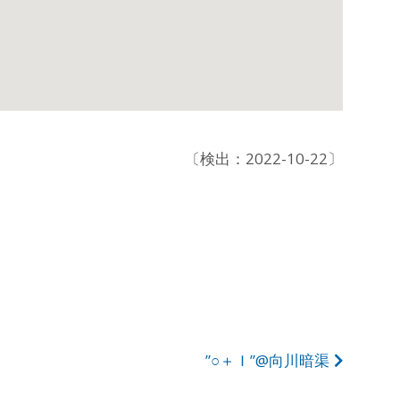
〔検出：2022-10-22〕
”○＋Ｉ”@向川暗渠