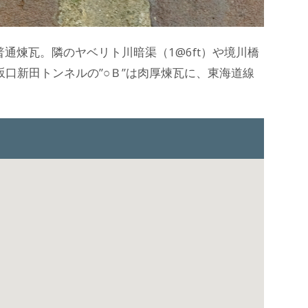
の普通煉瓦。隣のヤベリト川暗渠（1@6ft）や境川橋
口新田トンネルの”○Ｂ”は肉厚煉瓦に、東海道線