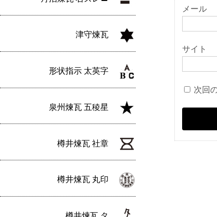
メール
津守煉瓦
サイト
形状指示 太英字
次回
泉州煉瓦 五稜星
樽井煉瓦 社章
樽井煉瓦 丸印
樽井煉瓦 タ