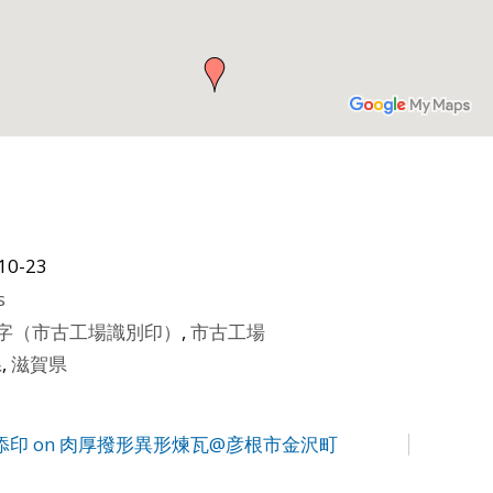
10-23
s
英字（市古工場識別印）
,
市古工場
県
,
滋賀県
ith 添印 on 肉厚撥形異形煉瓦@彦根市金沢町