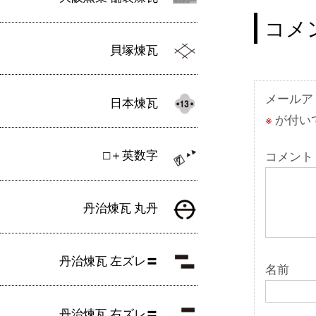
稿
ナ
コメ
ビ
貝塚煉瓦
ゲ
ー
メールア
日本煉瓦
※
が付い
シ
ョ
□＋英数字
コメント
ン
丹治煉瓦 丸丹
丹治煉瓦 左ズレ〓
名前
丹治煉瓦 右ズレ〓