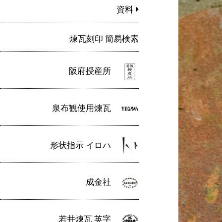
資料
煉瓦刻印 簡易検索
阪府授産所
泉布観使用煉瓦
形状指示 イロハ
成金社
若井煉瓦 英字