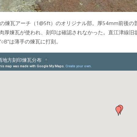
.竣工の煉瓦アーチ（1@5ft）のオリジナル部。厚54mm前後
肉厚煉瓦が使われ、刻印は確認されなかった。直江津線旧坂
”○B”は薄手の煉瓦に打刻。