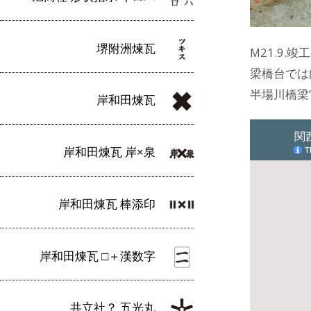
堺附洲煉瓦
M21.9
梁橋台では
半場川橋梁
岸和田煉瓦
岸和田煉瓦 岸×泉
岸和田煉瓦 棒添印
岸和田煉瓦 □＋漢数字
共立社？ 五光丸