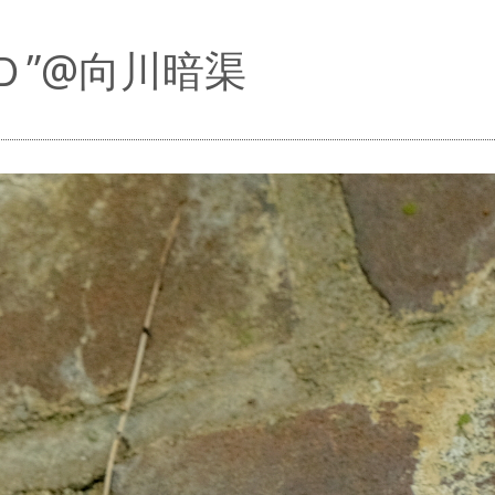
＋Ｄ”@向川暗渠