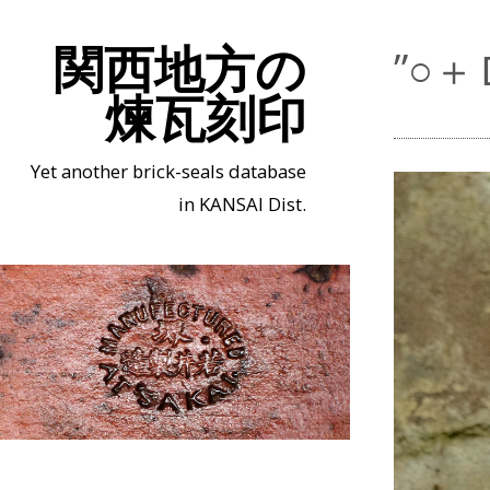
関西地方の
”○
煉瓦刻印
Yet another brick-seals database
in KANSAI Dist.