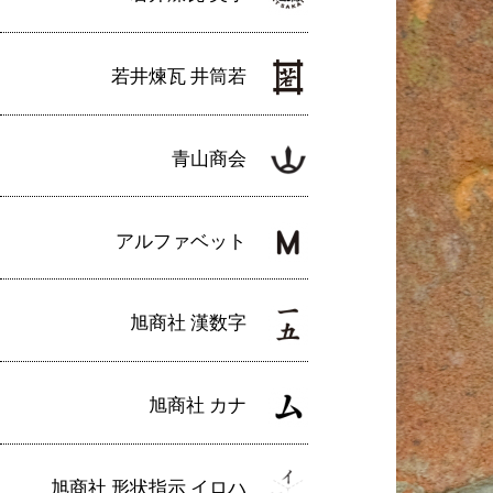
若井煉瓦 井筒若
青山商会
アルファベット
旭商社 漢数字
旭商社 カナ
旭商社 形状指示 イロハ