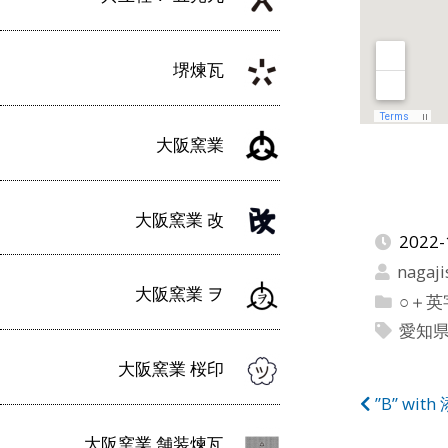
堺煉瓦
大阪窯業
大阪窯業 改
2022-
nagaji
大阪窯業 ヲ
○＋
愛知
大阪窯業 桜印
投
”B” w
大阪窯業 舗装煉瓦