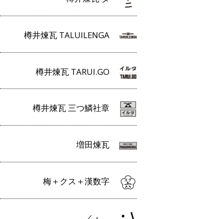
樽井煉瓦 TALUILENGA
樽井煉瓦 TARUI.GO
樽井煉瓦 三つ鱗社章
増田煉瓦
梅＋クス＋漢数字
／・＿