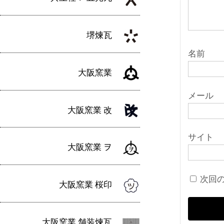
堺煉瓦
名前
大阪窯業
メール
大阪窯業 改
サイト
大阪窯業 ヲ
次回
大阪窯業 桜印
大阪窯業 舗装煉瓦