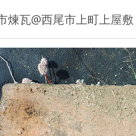
市煉瓦@西尾市上町上屋敷