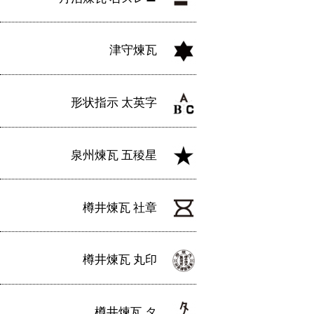
津守煉瓦
形状指示 太英字
泉州煉瓦 五稜星
樽井煉瓦 社章
樽井煉瓦 丸印
樽井煉瓦 タ