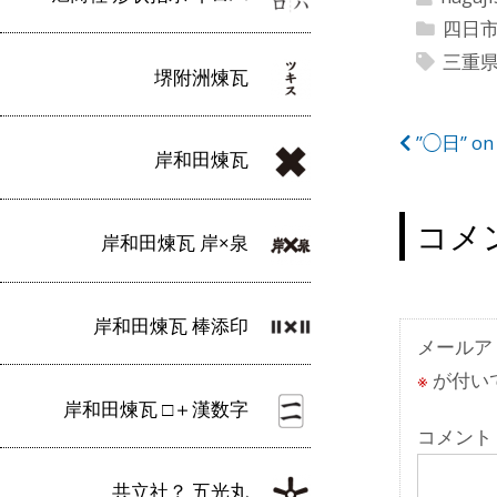
四日
三重
堺附洲煉瓦
投
”◯日” 
岸和田煉瓦
稿
ナ
コメ
岸和田煉瓦 岸×泉
ビ
ゲ
岸和田煉瓦 棒添印
ー
メールア
※
が付い
シ
岸和田煉瓦 □＋漢数字
ョ
コメント
ン
共立社？ 五光丸