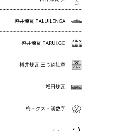
樽井煉瓦 TALUILENGA
樽井煉瓦 TARUI.GO
樽井煉瓦 三つ鱗社章
増田煉瓦
梅＋クス＋漢数字
／・＿