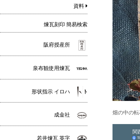
資料
煉瓦刻印 簡易検索
阪府授産所
泉布観使用煉瓦
形状指示 イロハ
畑の中の転
成金社
若井煉瓦 英字