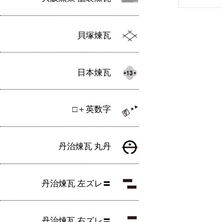
貝塚煉瓦
日本煉瓦
□＋英数字
丹治煉瓦 丸丹
丹治煉瓦 左ズレ〓
丹治煉瓦 右ズレ〓