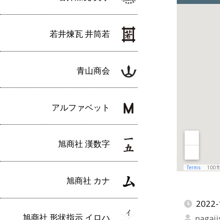
若井煉瓦 井筒若
青山商会
アルファベット
旭商社 漢数字
旭商社 カナ
2022-
旭商社 形状指示 イロハ
nagaji