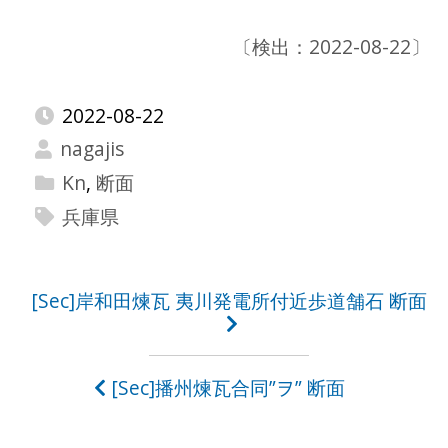
〔検出：2022-08-22〕
2022-08-22
nagajis
Kn
,
断面
兵庫県
投
[Sec]岸和田煉瓦 夷川発電所付近歩道舗石 断面
稿
ナ
[Sec]播州煉瓦合同”ヲ” 断面
ビ