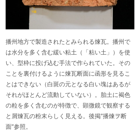
播州地方で製造されたとみられる煉瓦。播州で
は水分を多く含む緩い粘土（「粘い土」）を使
い、型枠に投げ込む手法で作られていた。その
ことを裏付けるように煉瓦断面に函形を見るこ
とはできない（白斑の元となる白い塊はあるが
それがほとんど流動していない）。胎土に褐色
の粒を多く含むのが特徴で、顕微鏡で観察する
と屑煉瓦の粉末らしく見える。後掲”播煉ヲ断
面”参照。