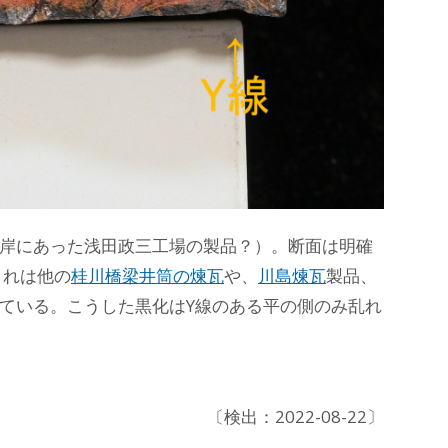
右岸にあった浅田政三工場の製品？）。断面は明確
これは他の
桂川橋梁井筒の煉瓦
や、
川島煉瓦
製品、
ている。こうした黒化はY線のある平の側のみ乱れ
〔検出：2022-08-22〕