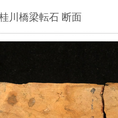
c]桂川橋梁転石 断面