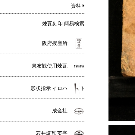
資料
煉瓦刻印 簡易検索
阪府授産所
泉布観使用煉瓦
形状指示 イロハ
成金社
若井煉瓦 英字