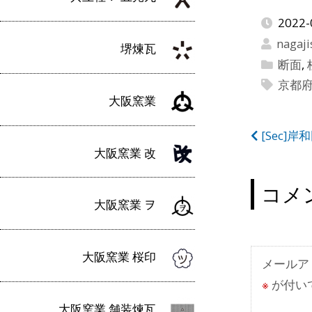
2022-
nagaji
堺煉瓦
断面
,
京都
大阪窯業
投
[Sec]
大阪窯業 改
稿
ナ
コメ
大阪窯業 ヲ
ビ
ゲ
大阪窯業 桜印
ー
メールア
※
が付い
シ
大阪窯業 舗装煉瓦