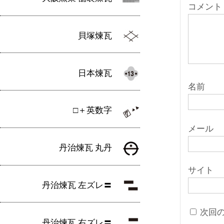
ョ
コメント
ン
貝塚煉瓦
日本煉瓦
名前
□＋英数字
メール
丹治煉瓦 丸丹
サイト
丹治煉瓦 左ズレ〓
次回
丹治煉瓦 右ズレ〓