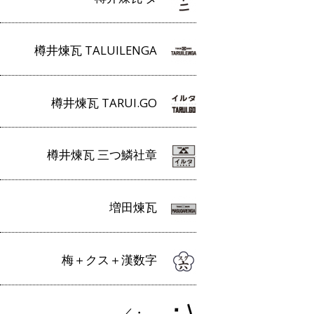
樽井煉瓦 TALUILENGA
樽井煉瓦 TARUI.GO
樽井煉瓦 三つ鱗社章
増田煉瓦
梅＋クス＋漢数字
／・＿