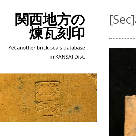
関西地方の
[Se
煉瓦刻印
Yet another brick-seals database
in KANSAI Dist.