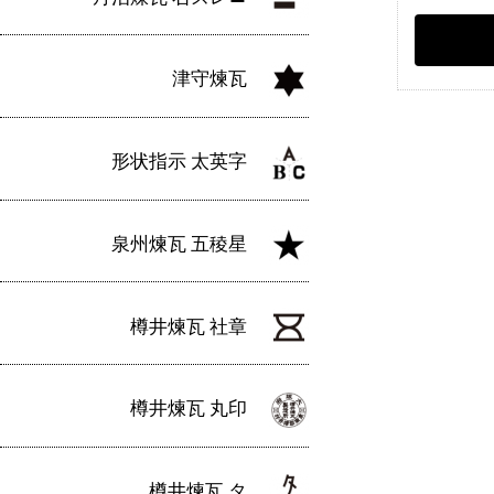
津守煉瓦
形状指示 太英字
泉州煉瓦 五稜星
樽井煉瓦 社章
樽井煉瓦 丸印
樽井煉瓦 タ