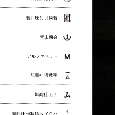
若井煉瓦 井筒若
青山商会
アルファベット
旭商社 漢数字
旭商社 カナ
旭商社 形状指示 イロハ