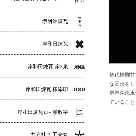
堺附洲煉瓦
岸和田煉瓦
岸和田煉瓦 岸×泉
初代橋脚井
な函形をし
岸和田煉瓦 棒添印
琵琶湖疏水
ていること
岸和田煉瓦 □＋漢数字
共立社？ 五光丸