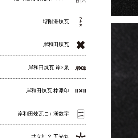
堺附洲煉瓦
岸和田煉瓦
岸和田煉瓦 岸×泉
岸和田煉瓦 棒添印
岸和田煉瓦 □＋漢数字
共立社？ 五光丸