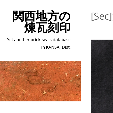
関西地方の
[S
煉瓦刻印
Yet another brick-seals database
in KANSAI Dist.