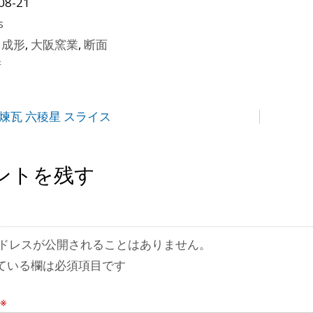
08-21
s
ス成形
,
大阪窯業
,
断面
府
津守煉瓦 六稜星 スライス
ントを残す
ドレスが公開されることはありません。
ている欄は必須項目です
※