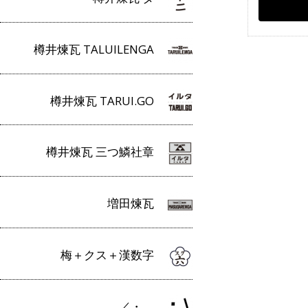
樽井煉瓦 TALUILENGA
樽井煉瓦 TARUI.GO
樽井煉瓦 三つ鱗社章
増田煉瓦
梅＋クス＋漢数字
／・＿