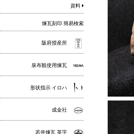
資料
煉瓦刻印 簡易検索
阪府授産所
泉布観使用煉瓦
形状指示 イロハ
成金社
若井煉瓦 英字