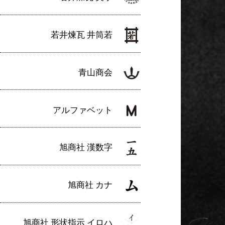
若井煉瓦 井筒若
青山商会
アルファベット
旭商社 漢数字
旭商社 カナ
旭商社 形状指示 イロハ