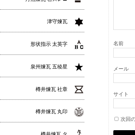
ン
津守煉瓦
名前
形状指示 太英字
泉州煉瓦 五稜星
メール
樽井煉瓦 社章
サイト
樽井煉瓦 丸印
次回
樽井煉瓦 タ