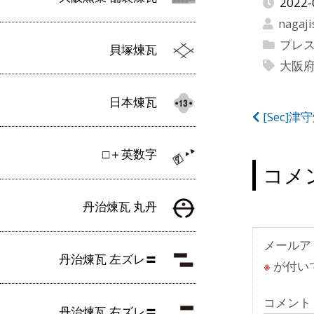
2022-
nagaji
プレ
貝塚煉瓦
大阪
日本煉瓦
投
[Sec]
稿
□＋英数字
ナ
コメ
ビ
丹治煉瓦 丸丹
ゲ
ー
メールア
丹治煉瓦 左ズレ〓
※
が付い
シ
ョ
コメント
丹治煉瓦 右ズレ〓