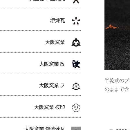
堺煉瓦
大阪窯業
大阪窯業 改
半乾式のプ
大阪窯業 ヲ
のままで含
大阪窯業 桜印
大阪窯業 舗装煉瓦