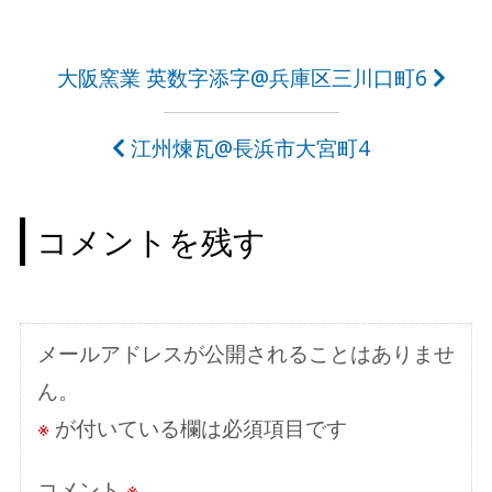
投
大阪窯業 英数字添字@兵庫区三川口町6
稿
江州煉瓦@長浜市大宮町4
ナ
ビ
コメントを残す
ゲ
ー
シ
メールアドレスが公開されることはありませ
ョ
ん。
ン
※
が付いている欄は必須項目です
コメント
※