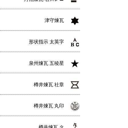
津守煉瓦
形状指示 太英字
泉州煉瓦 五稜星
樽井煉瓦 社章
樽井煉瓦 丸印
樽井煉瓦 タ