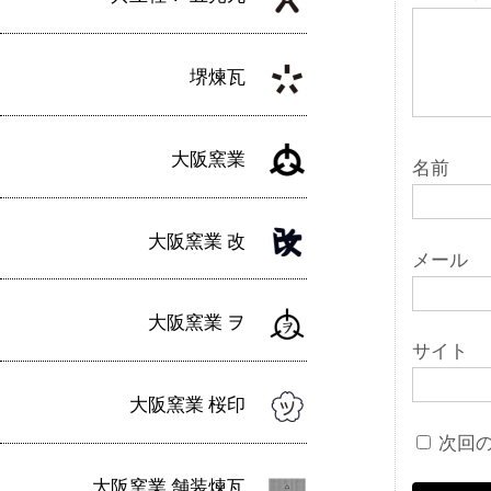
ン
堺煉瓦
大阪窯業
名前
大阪窯業 改
メール
大阪窯業 ヲ
サイト
大阪窯業 桜印
次回
大阪窯業 舗装煉瓦