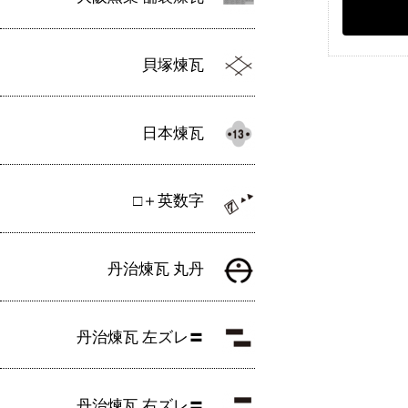
貝塚煉瓦
日本煉瓦
□＋英数字
丹治煉瓦 丸丹
丹治煉瓦 左ズレ〓
丹治煉瓦 右ズレ〓