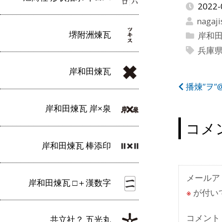
2022-
nagaji
堺附洲煉瓦
岸和
兵庫
岸和田煉瓦
投
播煉”ヲ”
稿
岸和田煉瓦 岸×泉
ナ
コメ
ビ
岸和田煉瓦 棒添印
ゲ
ー
メールア
岸和田煉瓦 □＋漢数字
※
が付い
シ
ョ
コメント
共立社？ 五光丸