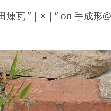
田煉瓦 ”｜×｜” on 手