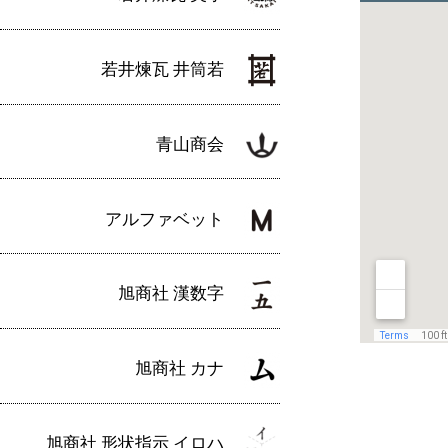
若井煉瓦 井筒若
青山商会
アルファベット
旭商社 漢数字
旭商社 カナ
旭商社 形状指示 イロハ