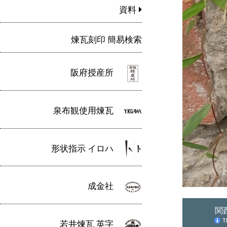
資料
煉瓦刻印 簡易検索
阪府授産所
泉布観使用煉瓦
形状指示 イロハ
成金社
若井煉瓦 英字