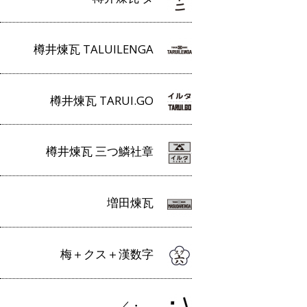
樽井煉瓦 TALUILENGA
樽井煉瓦 TARUI.GO
樽井煉瓦 三つ鱗社章
増田煉瓦
梅＋クス＋漢数字
／・＿