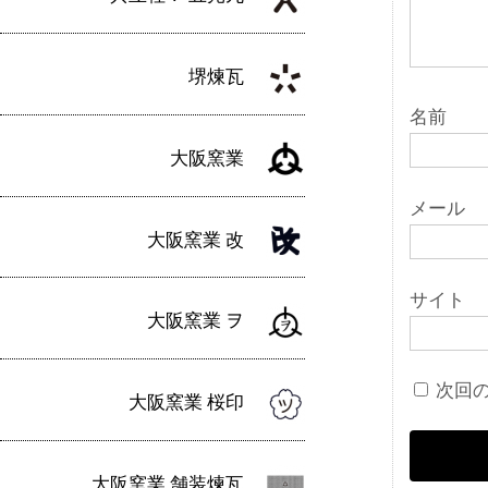
堺煉瓦
名前
大阪窯業
メール
大阪窯業 改
サイト
大阪窯業 ヲ
次回
大阪窯業 桜印
大阪窯業 舗装煉瓦