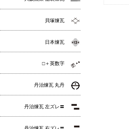
貝塚煉瓦
日本煉瓦
□＋英数字
丹治煉瓦 丸丹
丹治煉瓦 左ズレ〓
丹治煉瓦 右ズレ〓