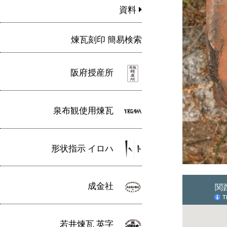
資料
煉瓦刻印 簡易検索
阪府授産所
泉布観使用煉瓦
形状指示 イロハ
成金社
若井煉瓦 英字