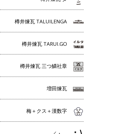
樽井煉瓦 TALUILENGA
樽井煉瓦 TARUI.GO
樽井煉瓦 三つ鱗社章
増田煉瓦
梅＋クス＋漢数字
／・＿