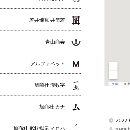
若井煉瓦 井筒若
青山商会
アルファベット
旭商社 漢数字
旭商社 カナ
2022-
旭商社 形状指示 イロハ
nagaji