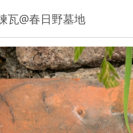
煉瓦@春日野墓地