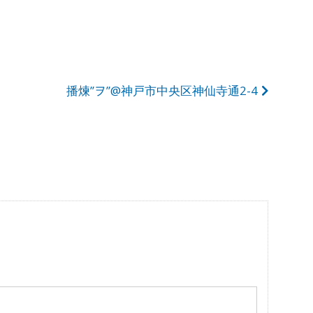
播煉”ヲ”@神戸市中央区神仙寺通2-4