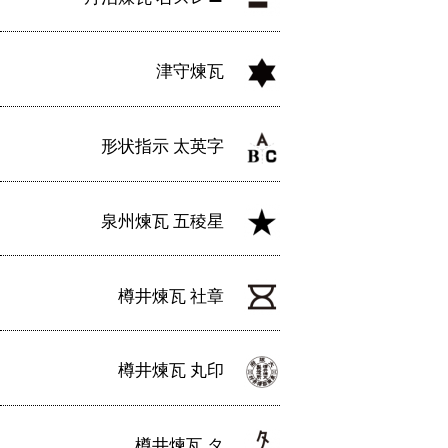
津守煉瓦
形状指示 太英字
泉州煉瓦 五稜星
樽井煉瓦 社章
樽井煉瓦 丸印
樽井煉瓦 タ