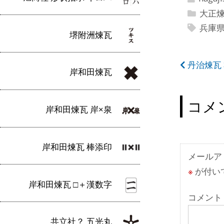
大正
兵庫
堺附洲煉瓦
投
丹治煉瓦
岸和田煉瓦
稿
ナ
コメ
岸和田煉瓦 岸×泉
ビ
ゲ
岸和田煉瓦 棒添印
ー
メールア
※
が付い
シ
岸和田煉瓦 □＋漢数字
ョ
コメント
ン
共立社？ 五光丸