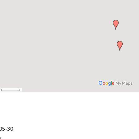
05-30
s