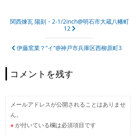
投
関西煉瓦 陽刻・2-1/2inch@明石市大蔵八幡町
12
稿
ナ
伊藤窯業？”イ”@神戸市兵庫区西柳原町3
ビ
ゲ
コメントを残す
ー
シ
ョ
メールアドレスが公開されることはありませ
ン
ん。
※
が付いている欄は必須項目です