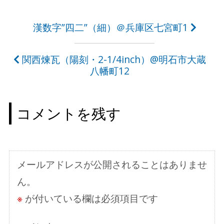
投
漢数字”四二”（細）＠兵庫区七宮町1
稿
関西煉瓦（陽刻・2-1/4inch）@明石市大蔵
ナ
八幡町12
ビ
ゲ
コメントを残す
ー
シ
ョ
メールアドレスが公開されることはありませ
ン
ん。
※
が付いている欄は必須項目です