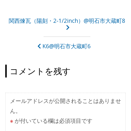
投
関西煉瓦（陽刻・2-1/2inch）@明石市大蔵町8
稿
ナ
K6@明石市大蔵町6
ビ
ゲ
コメントを残す
ー
シ
ョ
メールアドレスが公開されることはありませ
ン
ん。
※
が付いている欄は必須項目です