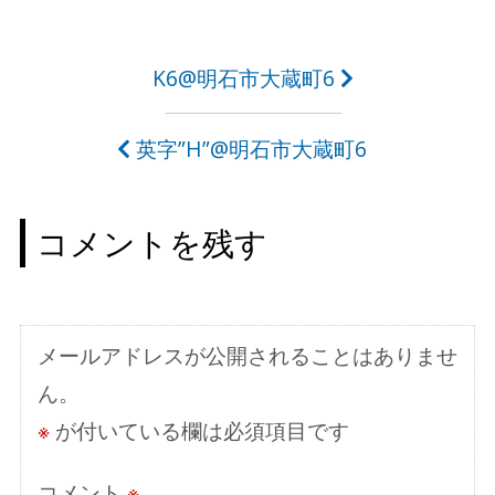
投
K6@明石市大蔵町6
稿
英字”H”@明石市大蔵町6
ナ
ビ
コメントを残す
ゲ
ー
シ
メールアドレスが公開されることはありませ
ョ
ん。
ン
※
が付いている欄は必須項目です
コメント
※