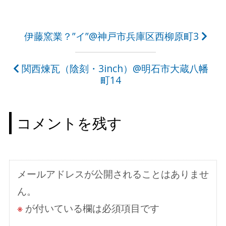
投
伊藤窯業？”イ”@神戸市兵庫区西柳原町3
稿
関西煉瓦（陰刻・3inch）@明石市大蔵八幡
ナ
町14
ビ
ゲ
コメントを残す
ー
シ
ョ
メールアドレスが公開されることはありませ
ン
ん。
※
が付いている欄は必須項目です