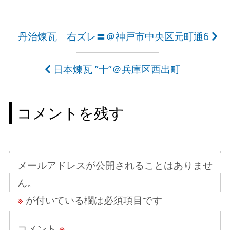
投
丹治煉瓦 右ズレ〓＠神戸市中央区元町通6
稿
日本煉瓦 ”十”＠兵庫区西出町
ナ
ビ
コメントを残す
ゲ
ー
シ
メールアドレスが公開されることはありませ
ョ
ん。
ン
※
が付いている欄は必須項目です
コメント
※